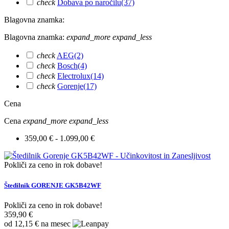
check
Dobava po naročilu
(37)
Blagovna znamka:
Blagovna znamka:
expand_more
expand_less
check
AEG
(2)
check
Bosch
(4)
check
Electrolux
(14)
check
Gorenje
(17)
Cena
Cena
expand_more
expand_less
359,00 € - 1.099,00 €
Pokliči za ceno in rok dobave!
Štedilnik GORENJE GK5B42WF
Pokliči za ceno in rok dobave!
359,90 €
od 12,15 € na mesec