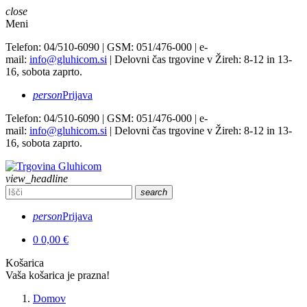
close
Meni
Telefon: 04/510-6090 | GSM: 051/476-000 | e-
mail:
info@gluhicom.si
| Delovni čas trgovine v Žireh: 8-12 in 13-
16, sobota zaprto.
person
Prijava
Telefon: 04/510-6090 | GSM: 051/476-000 | e-
mail:
info@gluhicom.si
| Delovni čas trgovine v Žireh: 8-12 in 13-
16, sobota zaprto.
view_headline
search
person
Prijava
0
0,00 €
Košarica
Vaša košarica je prazna!
Domov