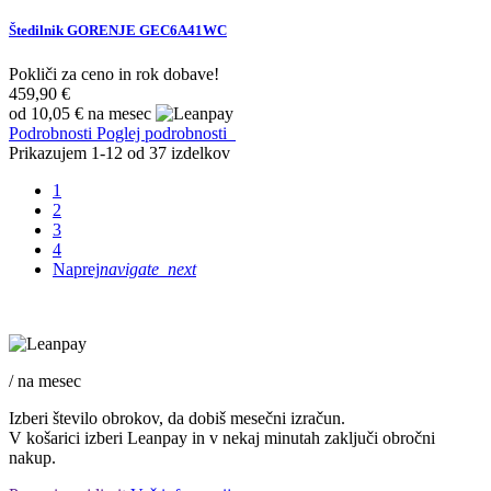
Štedilnik GORENJE GEC6A41WC
Pokliči za ceno in rok dobave!
459,90 €
od 10,05 € na mesec
Podrobnosti
Poglej podrobnosti
Prikazujem 1-12 od 37 izdelkov
1
2
3
4
Naprej
navigate_next
/ na mesec
Izberi število obrokov, da dobiš mesečni izračun.
V košarici izberi Leanpay in v nekaj minutah zaključi obročni
nakup.