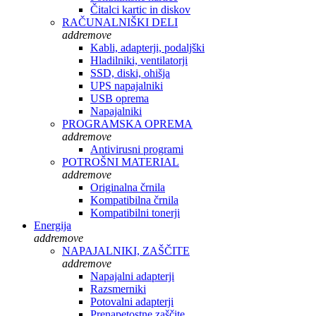
Čitalci kartic in diskov
RAČUNALNIŠKI DELI
add
remove
Kabli, adapterji, podaljški
Hladilniki, ventilatorji
SSD, diski, ohišja
UPS napajalniki
USB oprema
Napajalniki
PROGRAMSKA OPREMA
add
remove
Antivirusni programi
POTROŠNI MATERIAL
add
remove
Originalna črnila
Kompatibilna črnila
Kompatibilni tonerji
Energija
add
remove
NAPAJALNIKI, ZAŠČITE
add
remove
Napajalni adapterji
Razsmerniki
Potovalni adapterji
Prenapetostne zaščite