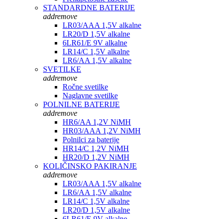
STANDARDNE BATERIJE
add
remove
LR03/AAA 1,5V alkalne
LR20/D 1,5V alkalne
6LR61/E 9V alkalne
LR14/C 1,5V alkalne
LR6/AA 1,5V alkalne
SVETILKE
add
remove
Ročne svetilke
Naglavne svetilke
POLNILNE BATERIJE
add
remove
HR6/AA 1,2V NiMH
HR03/AAA 1,2V NiMH
Polnilci za baterije
HR14/C 1,2V NiMH
HR20/D 1,2V NiMH
KOLIČINSKO PAKIRANJE
add
remove
LR03/AAA 1,5V alkalne
LR6/AA 1,5V alkalne
LR14/C 1,5V alkalne
LR20/D 1,5V alkalne
6LR61/E 9V alkalne