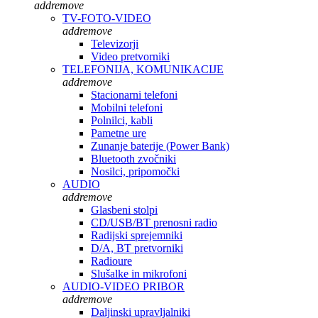
add
remove
TV-FOTO-VIDEO
add
remove
Televizorji
Video pretvorniki
TELEFONIJA, KOMUNIKACIJE
add
remove
Stacionarni telefoni
Mobilni telefoni
Polnilci, kabli
Pametne ure
Zunanje baterije (Power Bank)
Bluetooth zvočniki
Nosilci, pripomočki
AUDIO
add
remove
Glasbeni stolpi
CD/USB/BT prenosni radio
Radijski sprejemniki
D/A, BT pretvorniki
Radioure
Slušalke in mikrofoni
AUDIO-VIDEO PRIBOR
add
remove
Daljinski upravljalniki