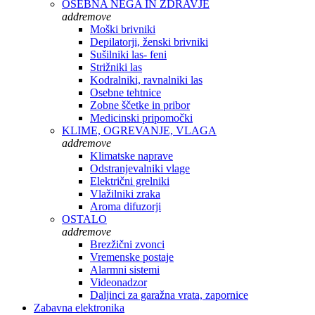
OSEBNA NEGA IN ZDRAVJE
add
remove
Moški brivniki
Depilatorji, ženski brivniki
Sušilniki las- feni
Strižniki las
Kodralniki, ravnalniki las
Osebne tehtnice
Zobne ščetke in pribor
Medicinski pripomočki
KLIME, OGREVANJE, VLAGA
add
remove
Klimatske naprave
Odstranjevalniki vlage
Električni grelniki
Vlažilniki zraka
Aroma difuzorji
OSTALO
add
remove
Brezžični zvonci
Vremenske postaje
Alarmni sistemi
Videonadzor
Daljinci za garažna vrata, zapornice
Zabavna elektronika