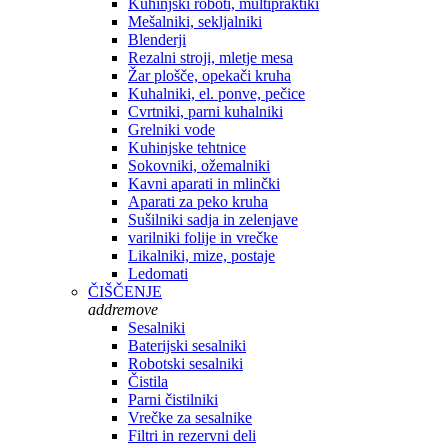
Kuhinjski roboti, multipraktiki
Mešalniki, sekljalniki
Blenderji
Rezalni stroji, mletje mesa
Žar plošče, opekači kruha
Kuhalniki, el. ponve, pečice
Cvrtniki, parni kuhalniki
Grelniki vode
Kuhinjske tehtnice
Sokovniki, ožemalniki
Kavni aparati in mlinčki
Aparati za peko kruha
Sušilniki sadja in zelenjave
varilniki folije in vrečke
Likalniki, mize, postaje
Ledomati
ČIŠČENJE
add
remove
Sesalniki
Baterijski sesalniki
Robotski sesalniki
Čistila
Parni čistilniki
Vrečke za sesalnike
Filtri in rezervni deli