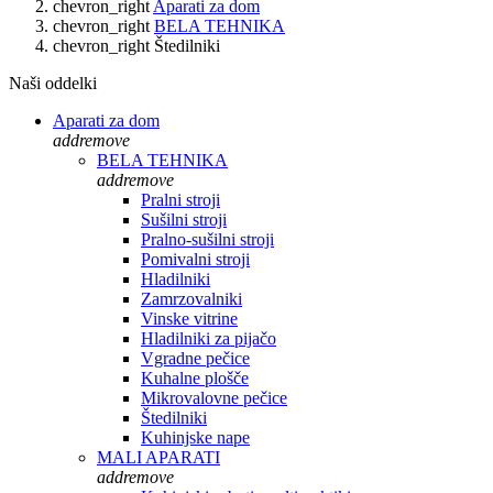
chevron_right
Aparati za dom
chevron_right
BELA TEHNIKA
chevron_right
Štedilniki
Naši oddelki
Aparati za dom
add
remove
BELA TEHNIKA
add
remove
Pralni stroji
Sušilni stroji
Pralno-sušilni stroji
Pomivalni stroji
Hladilniki
Zamrzovalniki
Vinske vitrine
Hladilniki za pijačo
Vgradne pečice
Kuhalne plošče
Mikrovalovne pečice
Štedilniki
Kuhinjske nape
MALI APARATI
add
remove