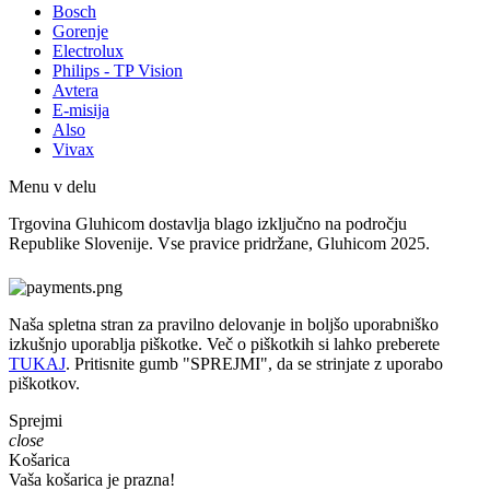
Bosch
Gorenje
Electrolux
Philips - TP Vision
Avtera
E-misija
Also
Vivax
Menu v delu
Trgovina Gluhicom dostavlja blago izključno na področju
Republike Slovenije. Vse pravice pridržane, Gluhicom 2025.
Naša spletna stran za pravilno delovanje in boljšo uporabniško
izkušnjo uporablja piškotke. Več o piškotkih si lahko preberete
TUKAJ
. Pritisnite gumb "SPREJMI", da se strinjate z uporabo
piškotkov.
Sprejmi
close
Košarica
Vaša košarica je prazna!