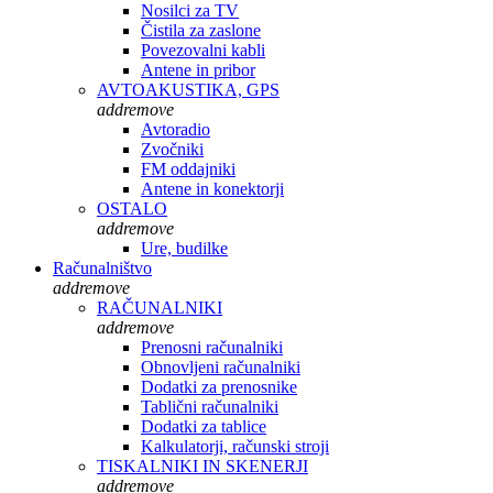
Nosilci za TV
Čistila za zaslone
Povezovalni kabli
Antene in pribor
AVTOAKUSTIKA, GPS
add
remove
Avtoradio
Zvočniki
FM oddajniki
Antene in konektorji
OSTALO
add
remove
Ure, budilke
Računalništvo
add
remove
RAČUNALNIKI
add
remove
Prenosni računalniki
Obnovljeni računalniki
Dodatki za prenosnike
Tablični računalniki
Dodatki za tablice
Kalkulatorji, računski stroji
TISKALNIKI IN SKENERJI
add
remove