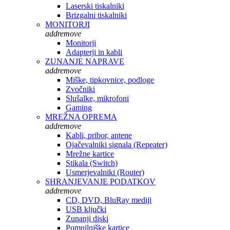
Laserski tiskalniki
Brizgalni tiskalniki
MONITORJI
add
remove
Monitorji
Adapterji in kabli
ZUNANJE NAPRAVE
add
remove
Miške, tipkovnice, podloge
Zvočniki
Slušalke, mikrofoni
Gaming
MREŽNA OPREMA
add
remove
Kabli, pribor, antene
Ojačevalniki signala (Repeater)
Mrežne kartice
Stikala (Switch)
Usmerjevalniki (Router)
SHRANJEVANJE PODATKOV
add
remove
CD, DVD, BluRay mediji
USB ključki
Zunanji diski
Pomnilniške kartice