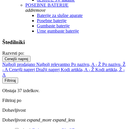
POSEBNE BATERIJE
add
remove
Baterije za slušne aparate
Posebne baterije
Gumbaste baterije
Urne gumbaste baterije
Štedilniki
Razvrsti po:
Cenejši naprej
Najbolj prodajano
Najbolj relevantno
Po nazivu, A - Ž
Po nazivu, Ž
- A
Cenejši naprej
Dražji naprej
Kodi artikla, A - Ž
Kodi artikla, Ž -
A
Filtriraj
Obstaja 37 izdelkov.
Filtriraj po
Dobavljivost
Dobavljivost
expand_more
expand_less