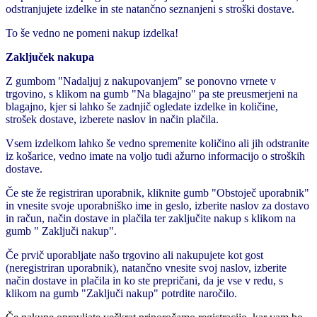
odstranjujete izdelke in ste natančno seznanjeni s stroški dostave.
To še vedno ne pomeni nakup izdelka!
Zaključek nakupa
Z gumbom "Nadaljuj z nakupovanjem" se ponovno vrnete v
trgovino, s klikom na gumb "Na blagajno" pa ste preusmerjeni na
blagajno, kjer si lahko še zadnjič ogledate izdelke in količine,
strošek dostave, izberete naslov in način plačila.
Vsem izdelkom lahko še vedno spremenite količino ali jih odstranite
iz košarice, vedno imate na voljo tudi ažurno informacijo o stroških
dostave.
Če ste že registriran uporabnik, kliknite gumb "Obstoječ uporabnik"
in vnesite svoje uporabniško ime in geslo, izberite naslov za dostavo
in račun, način dostave in plačila ter zaključite nakup s klikom na
gumb " Zaključi nakup".
Če prvič uporabljate našo trgovino ali nakupujete kot gost
(neregistriran uporabnik), natančno vnesite svoj naslov, izberite
način dostave in plačila in ko ste prepričani, da je vse v redu, s
klikom na gumb "Zaključi nakup" potrdite naročilo.