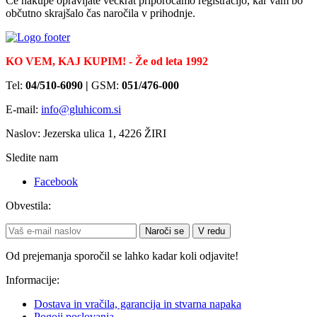
Če nakupe opravljate večkrat priporočamo registracijo, kar vam bo
občutno skrajšalo čas naročila v prihodnje.
KO VEM, KAJ KUPIM! - Že od leta 1992
Tel:
04/510-6090 |
GSM:
051/476-000
E-mail:
info@gluhicom.si
Naslov: Jezerska ulica 1, 4226 ŽIRI
Sledite nam
Facebook
Obvestila:
Naroči se
V redu
Od prejemanja sporočil se lahko kadar koli odjavite!
Informacije:
Dostava in vračila, garancija in stvarna napaka
Pogoji poslovanja