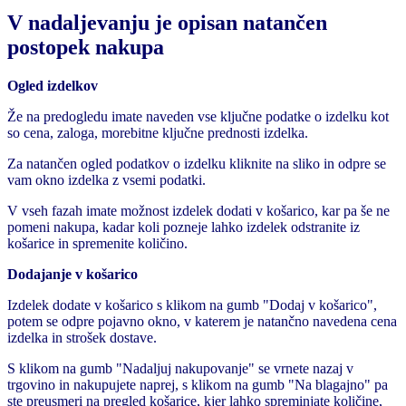
V nadaljevanju je opisan natančen
postopek nakupa
Ogled izdelkov
Že na predogledu imate naveden vse ključne podatke o izdelku kot
so cena, zaloga, morebitne ključne prednosti izdelka.
Za natančen ogled podatkov o izdelku kliknite na sliko in odpre se
vam okno izdelka z vsemi podatki.
V vseh fazah imate možnost izdelek dodati v košarico, kar pa še ne
pomeni nakupa, kadar koli pozneje lahko izdelek odstranite iz
košarice in spremenite količino.
Dodajanje v košarico
Izdelek dodate v košarico s klikom na gumb "Dodaj v košarico",
potem se odpre pojavno okno, v katerem je natančno navedena cena
izdelka in strošek dostave.
S klikom na gumb "Nadaljuj nakupovanje" se vrnete nazaj v
trgovino in nakupujete naprej, s klikom na gumb "Na blagajno" pa
ste preusmeri na pregled košarice, kjer lahko spreminjate količine,