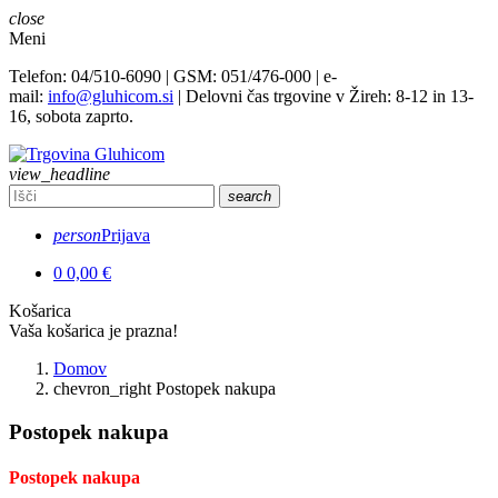
close
Meni
Telefon: 04/510-6090 | GSM: 051/476-000 | e-
mail:
info@gluhicom.si
| Delovni čas trgovine v Žireh: 8-12 in 13-
16, sobota zaprto.
view_headline
search
person
Prijava
0
0,00 €
Košarica
Vaša košarica je prazna!
Domov
chevron_right
Postopek nakupa
Postopek nakupa
Postopek nakupa