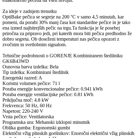
enakomerno pečena na vseh nivojih.
Za ideje v zadnjem trenutku
OptiBake pečica se segreje na 200 °C v samo 4,5 minutah, kar
pomeni, da porabi 30% manj časa kot standardne pečice in je tako
ena izmed najhitrejših pečic na trgu.Ta funkcija je še posebej
priročna za pripravo jedi, pri katerih mora biti pečica predhodno že
dobro segreta. Ob doseženi temperaturi nas pečica opozori z
zvočnim in svetlobnim signalom.
Tehnične podrobnosti o GORENJE Kombiniranem štedilniku
GK6B43WD
Osnovna barva izdelka: Bela
Tip izdelka: Kombinirani štedilnik
Energetski razred: A
Koristni volumen pečice: 71 l
Poraba energije konvencionalne pečice: 0.941 kWh
Poraba energije ventilacijske pečice: 0.81 kWh
Priključna moč: 4.8 kW
Frekvenca: 50 Hz, 60 Hz
Napetost: 220-240 V
Vrsta pečice: Ventilatorska
Programska ura: Mehanski izklopni minutnik
Oblika gumba: Ergonomski gumbi
Električni vžig plinskih gorilnikov: Enoročni električni vžig plinskih