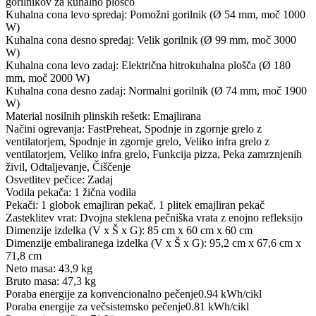
gorilnikov za kuhalno ploščo
Kuhalna cona levo spredaj: Pomožni gorilnik (Ø 54 mm, moč 1000
W)
Kuhalna cona desno spredaj: Velik gorilnik (Ø 99 mm, moč 3000
W)
Kuhalna cona levo zadaj: Električna hitrokuhalna plošča (Ø 180
mm, moč 2000 W)
Kuhalna cona desno zadaj: Normalni gorilnik (Ø 74 mm, moč 1900
W)
Material nosilnih plinskih rešetk: Emajlirana
Načini ogrevanja: FastPreheat, Spodnje in zgornje grelo z
ventilatorjem, Spodnje in zgornje grelo, Veliko infra grelo z
ventilatorjem, Veliko infra grelo, Funkcija pizza, Peka zamrznjenih
živil, Odtaljevanje, Čiščenje
Osvetlitev pečice: Zadaj
Vodila pekača: 1 žična vodila
Pekači: 1 globok emajliran pekač, 1 plitek emajliran pekač
Zasteklitev vrat: Dvojna steklena pečniška vrata z enojno refleksijo
Dimenzije izdelka (V x Š x G): 85 cm x 60 cm x 60 cm
Dimenzije embaliranega izdelka (V x Š x G): 95,2 cm x 67,6 cm x
71,8 cm
Neto masa: 43,9 kg
Bruto masa: 47,3 kg
Poraba energije za konvencionalno pečenje0.94 kWh/cikl
Poraba energije za večsistemsko pečenje0.81 kWh/cikl