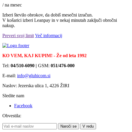
/ na mesec
Izberi število obrokov, da dobiš mesečni izračun.
V košarici izberi Leanpay in v nekaj minutah zaključi obročni
nakup.
Preveri svoj limit
Več informacij
KO VEM, KAJ KUPIM! - Že od leta 1992
Tel:
04/510-6090 |
GSM:
051/476-000
E-mail:
info@gluhicom.si
Naslov: Jezerska ulica 1, 4226 ŽIRI
Sledite nam
Facebook
Obvestila:
Naroči se
V redu