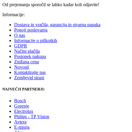
Od prejemanja sporočil se lahko kadar koli odjavite!
Informacije:
Dostava in vračila, garancija in stvarna napaka
Pogoji poslovanja
O nas
Informacije o piškotkih
GDPR
Načini plačila
Postopek nakupa
Znižana cena
Novosti
Kontaktirajte nas
Zemljevid strani
NAJVEČJI PARTNERJI:
Bosch
Gorenje
Electrolux
Philips - TP Vision
Avtera
E-misija