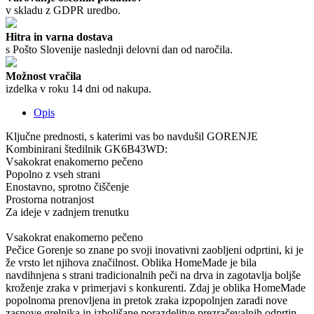
v skladu z GDPR uredbo.
Hitra in varna dostava
s Pošto Slovenije naslednji delovni dan od naročila.
Možnost vračila
izdelka v roku 14 dni od nakupa.
Opis
Ključne prednosti, s katerimi vas bo navdušil GORENJE
Kombinirani štedilnik GK6B43WD:
Vsakokrat enakomerno pečeno
Popolno z vseh strani
Enostavno, sprotno čiščenje
Prostorna notranjost
Za ideje v zadnjem trenutku
Vsakokrat enakomerno pečeno
Pečice Gorenje so znane po svoji inovativni zaobljeni odprtini, ki je
že vrsto let njihova značilnost. Oblika HomeMade je bila
navdihnjena s strani tradicionalnih peči na drva in zagotavlja boljše
kroženje zraka v primerjavi s konkurenti. Zdaj je oblika HomeMade
popolnoma prenovljena in pretok zraka izpopolnjen zaradi nove
zasnove grelnika in izboljšane porazdelitve prezračevalnih odprtin.