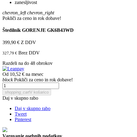
chevron_left
chevron_right
Pokliči za ceno in rok dobave!
Štedilnik GORENJE GK6B43WD
399,90 €
Z DDV
Brez DDV
327,79 €
Razdeli na do 48 obrokov
Od 10,52 € na mesec
block
Pokliči za ceno in rok dobave!
shopping_cart
V košarico
Daj v skupno rabo
Daj v skupno rabo
Tweet
Pinterest
Varovanje osebnih podatkov