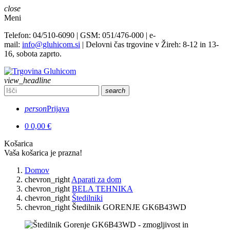
close
Meni
Telefon: 04/510-6090 | GSM: 051/476-000 | e-
mail:
info@gluhicom.si
| Delovni čas trgovine v Žireh: 8-12 in 13-
16, sobota zaprto.
view_headline
search
person
Prijava
0
0,00 €
Košarica
Vaša košarica je prazna!
Domov
chevron_right
Aparati za dom
chevron_right
BELA TEHNIKA
chevron_right
Štedilniki
chevron_right
Štedilnik GORENJE GK6B43WD