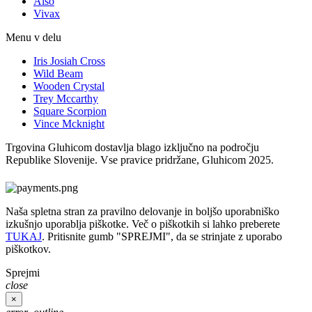
Also
Vivax
Menu v delu
Iris Josiah Cross
Wild Beam
Wooden Crystal
Trey Mccarthy
Square Scorpion
Vince Mcknight
Trgovina Gluhicom dostavlja blago izključno na področju
Republike Slovenije. Vse pravice pridržane, Gluhicom 2025.
Naša spletna stran za pravilno delovanje in boljšo uporabniško
izkušnjo uporablja piškotke. Več o piškotkih si lahko preberete
TUKAJ
. Pritisnite gumb "SPREJMI", da se strinjate z uporabo
piškotkov.
Sprejmi
close
×