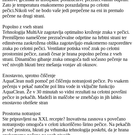
Zato je temperatura enakomerno porazdaljena po celotni
pečici.Nikoli več ne bodo vaše jedi prepečene na eni in premalo
pečene na drugi strani.
Popolno z vseh strani
Tehnologija MultiAir zagotavlja optimalno kroženje zraka v pečici.
Premišljeno nameščene prezračevalne odprtine na hrbtni strani ter
edinstvena zaokrožena oblika zagotavljajo enakomerno razporeditev
zraka po celotni pečici. Ventilator potiska vroč zrak po celotni
prostornini pečice, zaradi česar je hrana popolno pečena z vseh
strani. Dinamično gibanje zraka omogoča tudi sočasno pečenje na
več nivojih hkrati brez mešanja vonjav ali okusov.
Enostavno, sprotno čiščenje
AquaClean nudi pomoč pri čiščenju notranjosti pečice. Po vsakem
pečenju v pekač natočite pol litra vode in vključite funkcijo
AquaClean. Že v 30 minutah so vidni rezultati na celotni površini
pečice in pekačih. Madeži in maščobe se zmehčajo in jih lahko
enostavno obrišete stran
Prostorna notranjost
Ste pripravljeni na XXL recepte? Inovativna zasnova s povečano
notranjostjo omogoča v celoti izkoriščeno širino pečice. Na pekačih
je več prostora, hkrati pa vrhunska tehnologija poskrbi, da je hrana