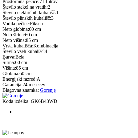
Prostornina pečice:71 Litrov
Število stekel na vratih:2
Število električnih kuhališč:1
Število plinskih kuhališč:3
Vodila pečice:Fiksna
Neto globina:60 cm
Neto širina:60 cm
Neto višina:85 cm
Vrsta kuhališča:Kombinacija
Število vseh kuhališč:4
Barva:Bela
Širina:60 cm
Višina:85 cm
Globina:60 cm
Energijski razred:A
Garancija:24 mesecev
Blagovna znamka:
Gorenje
Koda izdelka:
GK6B43WD