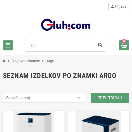
person
Prijava
0
view_headline
search
chevron_right
chevron_right
Blagovne znamke
Argo
SEZNAM IZDELKOV PO ZNAMKI ARGO
Cenejši naprej
FILTRIRAJ