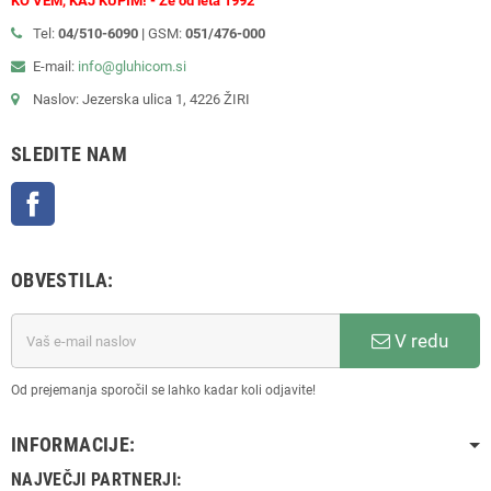
KO VEM, KAJ KUPIM! - Že od leta 1992
Tel:
04/510-6090 |
GSM:
051/476-000
E-mail:
info@gluhicom.si
Naslov: Jezerska ulica 1, 4226 ŽIRI
SLEDITE NAM
Facebook
OBVESTILA:
V redu
Od prejemanja sporočil se lahko kadar koli odjavite!
INFORMACIJE:
NAJVEČJI PARTNERJI: