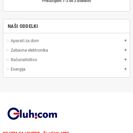
Prikazujem 1-3 od 3 izdelkov
NAŠI ODDELKI
Aparati za dom
add
Zabavna elektronika
add
Računalništvo
add
Energija
add