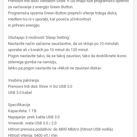
Prenosni trdi diski Verbatim Store 'n' Go imajo tudi programsko opremo
za varčevanje z energijo Green Button.
Programska oprema Green Button prepreči vrtenje trdega diska,
medtem ko ni v uporabi, kar poveča učinkovitost
in prihrani energijo.
Obstajajo 3 možnosti 'Sleep Setting'.
Nastavite način začasne zaustavitve, da se vklopi po 10 minutah
uporabe ali v korakih po 10 minut do 120 minut.
Pogon nastavite tako, da se takoj zaustavi, tako da dvokliknete ikono
zelenega gumba na namizju,
lahko pa pogon nastavite na »Nikoli ne zaustavi diska«
Vsebina pakiranja
Prenosni trdi disk Store 'n' Go USB 3.0
USB 3.0 kabel
Specifikacije
Kapaciteta: 1 TB
Napajanje: prek kabla USB 3.0
Vmesnik: vrata USB 3.0 / 2.0
Hitrost prenosa podatkov: do 4800 Mbit/s (hitrost USB vodila)
Hitrost vrtenja: 5400 vrt / min