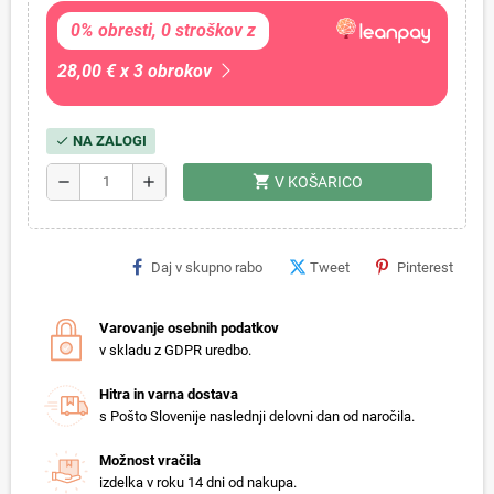
0% obresti, 0 stroškov z
28,00 € x 3 obrokov
NA ZALOGI
check
shopping_cart
remove
add
V KOŠARICO
Daj v skupno rabo
Tweet
Pinterest
Varovanje osebnih podatkov
v skladu z GDPR uredbo.
Hitra in varna dostava
s Pošto Slovenije naslednji delovni dan od naročila.
Možnost vračila
izdelka v roku 14 dni od nakupa.