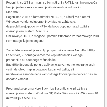
Pogoni, ki so 2 TB ali manj, so formatirani v FAT32, kar jim omogoča
takojšnje delovanje v operacijskih sistemih Windows in
Mac OSx.
Pogoni nad 2 TB so formatirani v NTFS, ki je združljiv s sistemi
Windows, vendar od uporabnikov Mac-ov zahtevajo,
da preoblikujejo pogon v HFS+, da bodo popolnoma združljivi z
operacijskimi sistemi Mac OSx.
Oblikovanje HFS+ je mogoče uporabiti z uporabo Verbatimovega VHD
Formatterja, ki je na pogonu.
Za dodatno varnost je na voljo programska oprema Nero BackItUp
Essentials, ki pomaga varnostno kopirati trdi disk vašega
prenosnika ali osebnega računalnika.
BackItUp Essentials ponuja aplikacijo za varnostno kopiranje vseh
vaših datotek, map in pogonov, kadar koli želite, ali
načrtovanje samodejnega varnostnega kopiranja na določen čas za
dodatno varnost.
Programska oprema Nero BackItUp Essentials je združljiva z
operacijskimi sistemi Windows XP, Vista, Windows 7 in Windows 10
(ni združljiv z Mac OS).