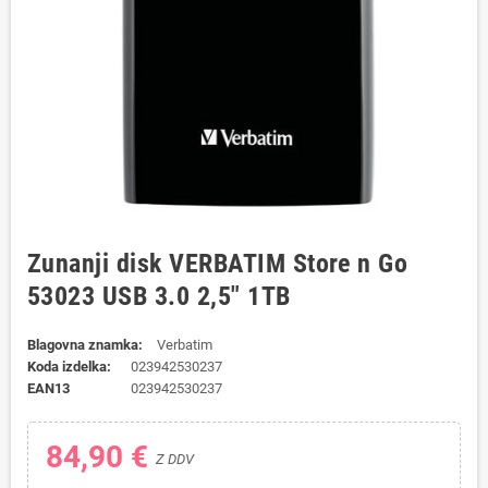
Zunanji disk VERBATIM Store n Go
53023 USB 3.0 2,5" 1TB
Blagovna znamka:
Verbatim
Koda izdelka:
023942530237
EAN13
023942530237
84,90 €
Z DDV