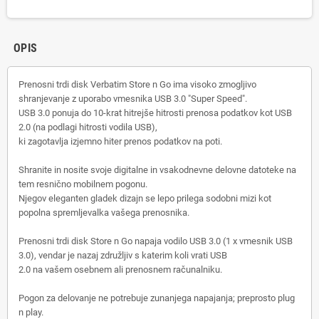
OPIS
Prenosni trdi disk Verbatim Store n Go ima visoko zmogljivo
shranjevanje z uporabo vmesnika USB 3.0 "Super Speed".
USB 3.0 ponuja do 10-krat hitrejše hitrosti prenosa podatkov kot USB
2.0 (na podlagi hitrosti vodila USB),
ki zagotavlja izjemno hiter prenos podatkov na poti.
Shranite in nosite svoje digitalne in vsakodnevne delovne datoteke na
tem resnično mobilnem pogonu.
Njegov eleganten gladek dizajn se lepo prilega sodobni mizi kot
popolna spremljevalka vašega prenosnika.
Prenosni trdi disk Store n Go napaja vodilo USB 3.0 (1 x vmesnik USB
3.0), vendar je nazaj združljiv s katerim koli vrati USB
2.0 na vašem osebnem ali prenosnem računalniku.
Pogon za delovanje ne potrebuje zunanjega napajanja; preprosto plug
n play.