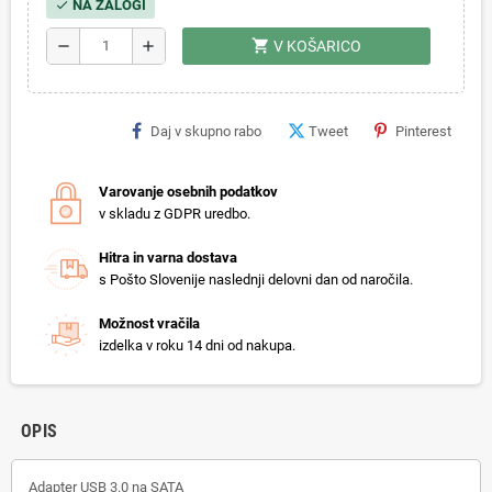
NA ZALOGI
check
shopping_cart
remove
add
V KOŠARICO
Daj v skupno rabo
Tweet
Pinterest
Varovanje osebnih podatkov
v skladu z GDPR uredbo.
Hitra in varna dostava
s Pošto Slovenije naslednji delovni dan od naročila.
Možnost vračila
izdelka v roku 14 dni od nakupa.
OPIS
Adapter USB 3.0 na SATA