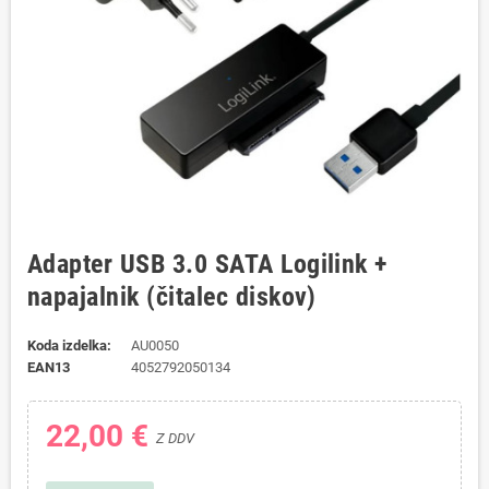
Adapter USB 3.0 SATA Logilink +
napajalnik (čitalec diskov)
Koda izdelka:
AU0050
EAN13
4052792050134
22,00 €
Z DDV