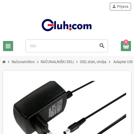
person
Prijava
0
view_headline
search
chevron_right
chevron_right
chevron_right
chevron_right
Računalništvo
RAČUNALNIŠKI DELI
SSD, diski, ohišja
Adapter USB 