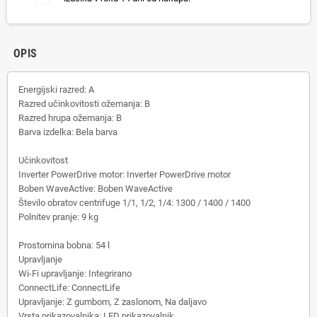
OPIS
Energijski razred: A
Razred učinkovitosti ožemanja: B
Razred hrupa ožemanja: B
Barva izdelka: Bela barva
Učinkovitost
Inverter PowerDrive motor: Inverter PowerDrive motor
Boben WaveActive: Boben WaveActive
Število obratov centrifuge 1/1, 1/2, 1/4: 1300 / 1400 / 1400
Polnitev pranje: 9 kg
Prostornina bobna: 54 l
Upravljanje
Wi-Fi upravljanje: Integrirano
ConnectLife: ConnectLife
Upravljanje: Z gumbom, Z zaslonom, Na daljavo
Vrsta prikazovalnika: LED prikazovalnik