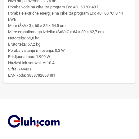
Nivo hrupa ožemanja: 76 dB
Poraba vode na cikel za program Eco 40–60 °C: 48 l
Poraba električne energije na cikel za program Eco 40–60 °C: 0,44
kWh
Mere (Š×V×G): 60 × 85 × 54,5 cm
Mere embaliranega izdelka (Š×V×G): 64 × 89 × 62,7 cm
Neto teža: 65,8 kg
Bruto teža: 67,2 kg
Poraba v stanju mirovanja: 0,3 W
Priključna moč: 1.900 W
Nazivni tok varovalke: 10 A
Šifra: 744431
EAN koda: 3838782868481