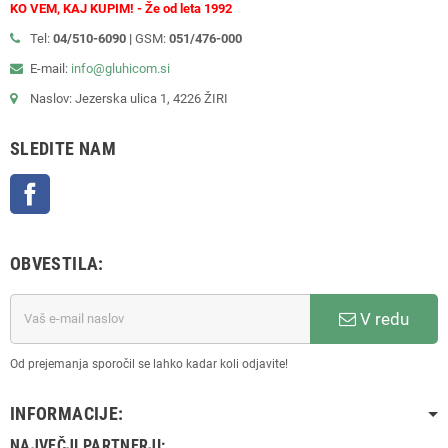
KO VEM, KAJ KUPIM! - Že od leta 1992
Tel:
04/510-6090 |
GSM:
051/476-000
E-mail:
info@gluhicom.si
Naslov: Jezerska ulica 1, 4226 ŽIRI
SLEDITE NAM
Facebook
OBVESTILA:
V redu
Od prejemanja sporočil se lahko kadar koli odjavite!
INFORMACIJE:
NAJVEČJI PARTNERJI: