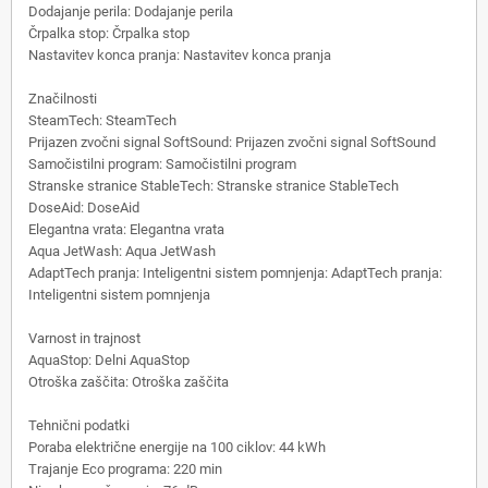
Dodajanje perila: Dodajanje perila
Črpalka stop: Črpalka stop
Nastavitev konca pranja: Nastavitev konca pranja
Značilnosti
SteamTech: SteamTech
Prijazen zvočni signal SoftSound: Prijazen zvočni signal SoftSound
Samočistilni program: Samočistilni program
Stranske stranice StableTech: Stranske stranice StableTech
DoseAid: DoseAid
Elegantna vrata: Elegantna vrata
Aqua JetWash: Aqua JetWash
AdaptTech pranja: Inteligentni sistem pomnjenja: AdaptTech pranja:
Inteligentni sistem pomnjenja
Varnost in trajnost
AquaStop: Delni AquaStop
Otroška zaščita: Otroška zaščita
Tehnični podatki
Poraba električne energije na 100 ciklov: 44 kWh
Trajanje Eco programa: 220 min