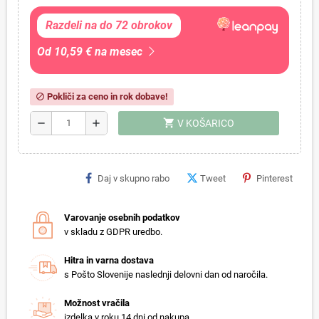
Razdeli na do 72 obrokov
Od 10,59 € na mesec
Pokliči za ceno in rok dobave!
block
shopping_cart
remove
add
V KOŠARICO
Daj v skupno rabo
Tweet
Pinterest
Varovanje osebnih podatkov
v skladu z GDPR uredbo.
Hitra in varna dostava
s Pošto Slovenije naslednji delovni dan od naročila.
Možnost vračila
izdelka v roku 14 dni od nakupa.