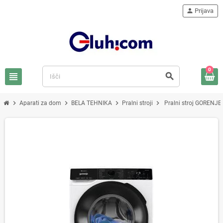
person
Prijava
0
view_headline
search
chevron_right
chevron_right
chevron_right
chevron_right
Aparati za dom
BELA TEHNIKA
Pralni stroji
Pralni stroj GOREN