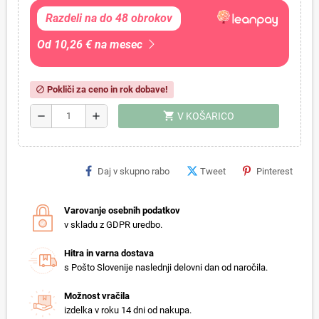
Razdeli na do 48 obrokov
Od 10,26 € na mesec
Pokliči za ceno in rok dobave!
block
shopping_cart
remove
add
V KOŠARICO
Daj v skupno rabo
Tweet
Pinterest
Varovanje osebnih podatkov
v skladu z GDPR uredbo.
Hitra in varna dostava
s Pošto Slovenije naslednji delovni dan od naročila.
Možnost vračila
izdelka v roku 14 dni od nakupa.