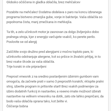
Globoko očiščena in gladka oblačila, brez mehčalcev
Pozabite na mehčalec! Dodatna obdelava s paro na koncu izbranega
programa bistveno zmanjša gube, vonje in bakterije. Vaša oblačila so
popolnoma čista, manj zmečkana in mehkejša.
Ta tih, a zelo učinkovit motor je zasnovan za dolgo življenjsko dobo
pralnega stroja, kjer z energijo varčujete vsakič, ko perete perilo.
Poslovite se od alergij
Zaščitite svojo družino pred alergijami z močno toploto pare, ki
učinkovito odstranjuje alergene, kot so pršice in živalski prhljaj, in to
brez vsake škode za vaša oblačila.
Trije koraki in ste pripravljeni
Preprost vmesnik z na sredino postavljenim izbirnim gumbom vam
omogoča, da začnete prati v samo 3 preprostih korakih; vklopite pralni
stroj, izberite program in pritisnite start! Brez vsakih podmenijev za
izbiro dodatnih funkcij in nastavitev, a vseeno imate možnost izbirati
nastavitve na velikem vmesniku na dotik, zato ste lahko prepričani, da
bodo vaša oblačila oprana tako, kot želite vi.
Čiščenje bobna