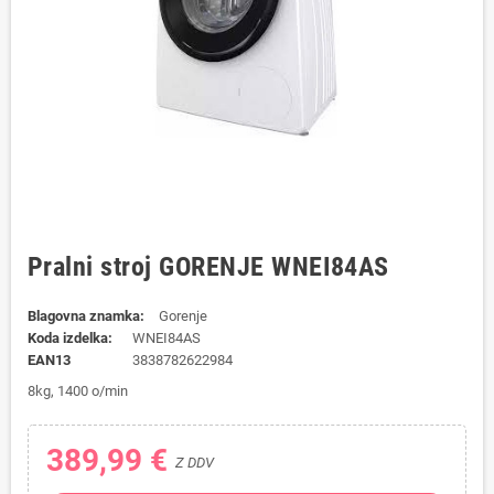
Pralni stroj GORENJE WNEI84AS
Blagovna znamka:
Gorenje
Koda izdelka:
WNEI84AS
EAN13
3838782622984
8kg, 1400 o/min
389,99 €
Z DDV