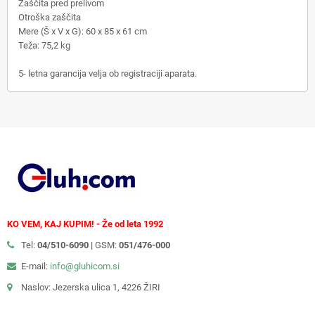
Zaščita pred prelivom
Otroška zaščita
Mere (Š x V x G): 60 x 85 x 61 cm
Teža: 75,2 kg
5- letna garancija velja ob registraciji aparata.
KO VEM, KAJ KUPIM! - Že od leta 1992
Tel:
04/510-6090 |
GSM:
051/476-000
E-mail:
info@gluhicom.si
Naslov: Jezerska ulica 1, 4226 ŽIRI