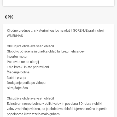
OPIS
Ključne prednosti, s katerimi vas bo navdušil GORENJE pralni stroj
WNEI84AS
Občutljiva obdelava vseh oblačil
Globoko očiščena in gladka oblačila, brez mehčalcev
Inverter motor
Poslovite se od alergij
Trije koraki in ste pripravljeni
Čiščenje bobna
Načini pranja
Dodajanje perila po vklopu
Skrajšajte čas
Občutljiva obdelava vseh oblačil
Edinstven vzorec bobna v obliki valov in posebna 3D rebra v obliki
valov zmehčajo vlakna, da je obdelava oblačil izjemno nežna in perilo
popolnoma čisto z zelo malo gubami.