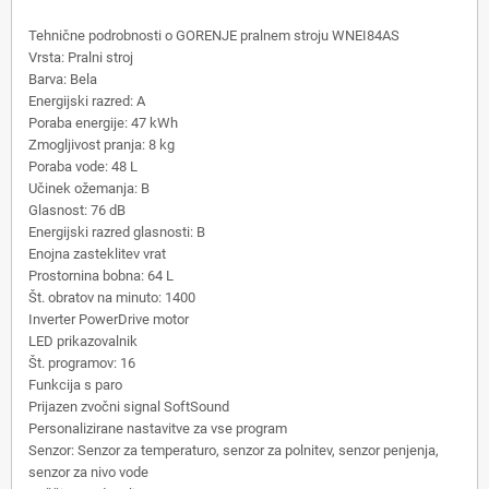
Tehnične podrobnosti o GORENJE pralnem stroju WNEI84AS
Vrsta: Pralni stroj
Barva: Bela
Energijski razred: A
Poraba energije: 47 kWh
Zmogljivost pranja: 8 kg
Poraba vode: 48 L
Učinek ožemanja: B
Glasnost: 76 dB
Energijski razred glasnosti: B
Enojna zasteklitev vrat
Prostornina bobna: 64 L
Št. obratov na minuto: 1400
Inverter PowerDrive motor
LED prikazovalnik
Št. programov: 16
Funkcija s paro
Prijazen zvočni signal SoftSound
Personalizirane nastavitve za vse program
Senzor: Senzor za temperaturo, senzor za polnitev, senzor penjenja,
senzor za nivo vode