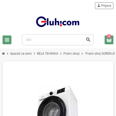
person
Prijava
0
view_headline
search
chevron_right
chevron_right
chevron_right
chevron_right
Aparati za dom
BELA TEHNIKA
Pralni stroji
Pralni stroj GORENJ