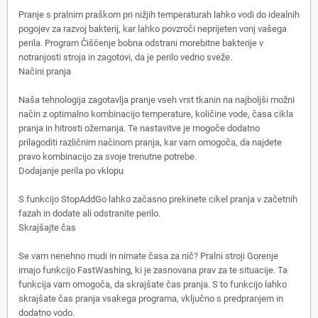
Pranje s pralnim praškom pri nižjih temperaturah lahko vodi do idealnih
pogojev za razvoj bakterij, kar lahko povzroči neprijeten vonj vašega
perila. Program Čiščenje bobna odstrani morebitne bakterije v
notranjosti stroja in zagotovi, da je perilo vedno sveže.
Načini pranja
Naša tehnologija zagotavlja pranje vseh vrst tkanin na najboljši možni
način z optimalno kombinacijo temperature, količine vode, časa cikla
pranja in hitrosti ožemanja. Te nastavitve je mogoče dodatno
prilagoditi različnim načinom pranja, kar vam omogoča, da najdete
pravo kombinacijo za svoje trenutne potrebe.
Dodajanje perila po vklopu
S funkcijo StopAddGo lahko začasno prekinete cikel pranja v začetnih
fazah in dodate ali odstranite perilo.
Skrajšajte čas
Se vam nenehno mudi in nimate časa za nič? Pralni stroji Gorenje
imajo funkcijo FastWashing, ki je zasnovana prav za te situacije. Ta
funkcija vam omogoča, da skrajšate čas pranja. S to funkcijo lahko
skrajšate čas pranja vsakega programa, vključno s predpranjem in
dodatno vodo.