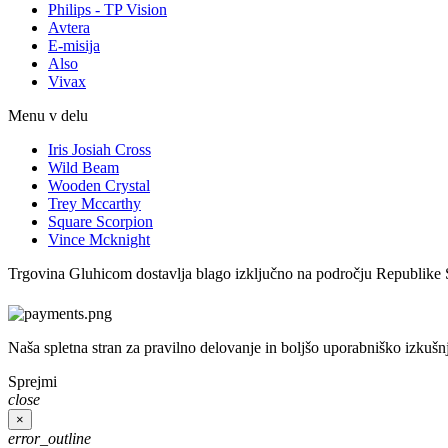
Philips - TP Vision
Avtera
E-misija
Also
Vivax
Menu v delu
Iris Josiah Cross
Wild Beam
Wooden Crystal
Trey Mccarthy
Square Scorpion
Vince Mcknight
Trgovina Gluhicom dostavlja blago izključno na področju Republike 
Naša spletna stran za pravilno delovanje in boljšo uporabniško izkušn
Sprejmi
close
×
error_outline