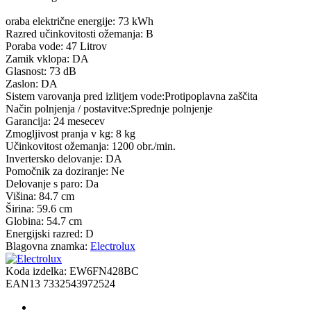
oraba električne energije: 73 kWh
Razred učinkovitosti ožemanja: B
Poraba vode: 47 Litrov
Zamik vklopa: DA
Glasnost: 73 dB
Zaslon: DA
Sistem varovanja pred izlitjem vode:Protipoplavna zaščita
Način polnjenja / postavitve:Sprednje polnjenje
Garancija: 24 mesecev
Zmogljivost pranja v kg: 8 kg
Učinkovitost ožemanja: 1200 obr./min.
Invertersko delovanje: DA
Pomočnik za doziranje: Ne
Delovanje s paro: Da
Višina: 84.7 cm
Širina: 59.6 cm
Globina: 54.7 cm
Energijski razred: D
Blagovna znamka:
Electrolux
Koda izdelka:
EW6FN428BC
EAN13
7332543972524