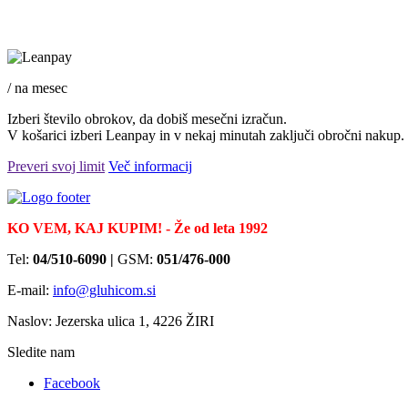
/ na mesec
Izberi število obrokov, da dobiš mesečni izračun.
V košarici izberi Leanpay in v nekaj minutah zaključi obročni nakup.
Preveri svoj limit
Več informacij
KO VEM, KAJ KUPIM! - Že od leta 1992
Tel:
04/510-6090 |
GSM:
051/476-000
E-mail:
info@gluhicom.si
Naslov: Jezerska ulica 1, 4226 ŽIRI
Sledite nam
Facebook