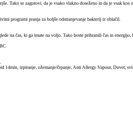
e. Tako se zagotovi, da je vsako vlakno doseženo in da je vsak kos obl
vimi programi pranja za boljše odstranjevanje bakterij iz oblačil.
 na čas, ki ga imate na voljo. Tako boste prihranili čas in energijo, 
8BC
.
id 14min, izpiranje, ožemanje/črpanje, Anti Allergy Vapour, Duvet, svil