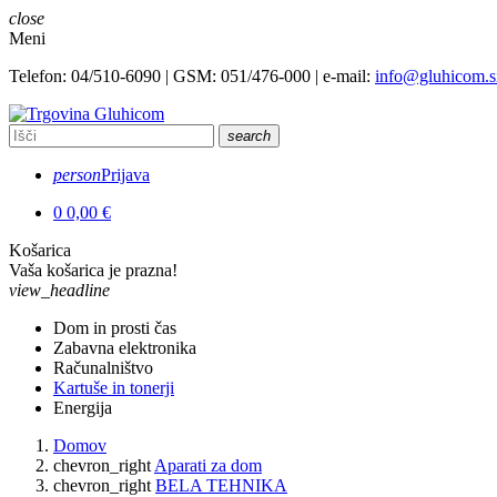
close
Meni
Telefon: 04/510-6090 | GSM: 051/476-000 | e-mail:
info@gluhicom.s
search
person
Prijava
0
0,00 €
Košarica
Vaša košarica je prazna!
view_headline
Dom in prosti čas
Zabavna elektronika
Računalništvo
Kartuše in tonerji
Energija
Domov
chevron_right
Aparati za dom
chevron_right
BELA TEHNIKA