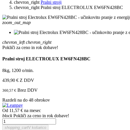
chevron_right
Pralni stroji
chevron_right
Pralni stroj ELECTROLUX EW6FN428BC
zoom_out_map
chevron_left
chevron_right
Pokliči za ceno in rok dobave!
Pralni stroj ELECTROLUX EW6FN428BC
8kg, 1200 o/min.
439,90 €
Z DDV
Brez DDV
360,57 €
Razdeli na do 48 obrokov
Od 11,57 € na mesec
block
Pokliči za ceno in rok dobave!
shopping_cart
V košarico