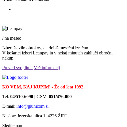
/ na mesec
Izberi število obrokov, da dobiš mesečni izračun.
V košarici izberi Leanpay in v nekaj minutah zaključi obročni
nakup.
Preveri svoj limit
Več informacij
KO VEM, KAJ KUPIM! - Že od leta 1992
Tel:
04/510-6090 |
GSM:
051/476-000
E-mail:
info@gluhicom.si
Naslov: Jezerska ulica 1, 4226 ŽIRI
Sledite nam