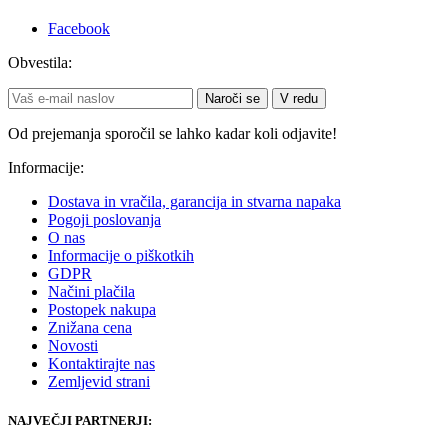
Facebook
Obvestila:
Naroči se
V redu
Od prejemanja sporočil se lahko kadar koli odjavite!
Informacije:
Dostava in vračila, garancija in stvarna napaka
Pogoji poslovanja
O nas
Informacije o piškotkih
GDPR
Načini plačila
Postopek nakupa
Znižana cena
Novosti
Kontaktirajte nas
Zemljevid strani
NAJVEČJI PARTNERJI: