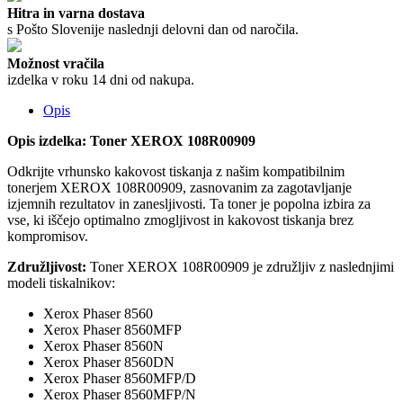
Hitra in varna dostava
s Pošto Slovenije naslednji delovni dan od naročila.
Možnost vračila
izdelka v roku 14 dni od nakupa.
Opis
Opis izdelka: Toner XEROX 108R00909
Odkrijte vrhunsko kakovost tiskanja z našim kompatibilnim
tonerjem XEROX 108R00909, zasnovanim za zagotavljanje
izjemnih rezultatov in zanesljivosti. Ta toner je popolna izbira za
vse, ki iščejo optimalno zmogljivost in kakovost tiskanja brez
kompromisov.
Združljivost:
Toner XEROX 108R00909 je združljiv z naslednjimi
modeli tiskalnikov:
Xerox Phaser 8560
Xerox Phaser 8560MFP
Xerox Phaser 8560N
Xerox Phaser 8560DN
Xerox Phaser 8560MFP/D
Xerox Phaser 8560MFP/N