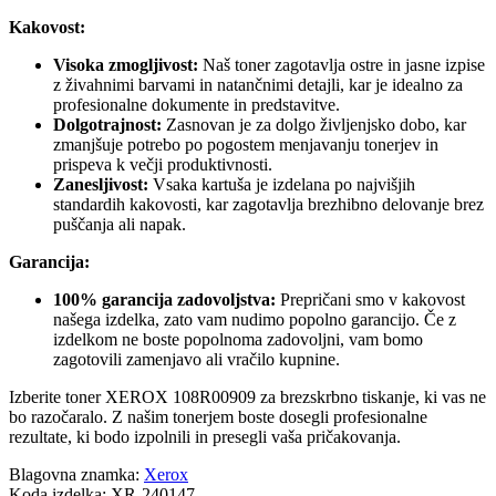
Kakovost:
Visoka zmogljivost:
Naš toner zagotavlja ostre in jasne izpise
z živahnimi barvami in natančnimi detajli, kar je idealno za
profesionalne dokumente in predstavitve.
Dolgotrajnost:
Zasnovan je za dolgo življenjsko dobo, kar
zmanjšuje potrebo po pogostem menjavanju tonerjev in
prispeva k večji produktivnosti.
Zanesljivost:
Vsaka kartuša je izdelana po najvišjih
standardih kakovosti, kar zagotavlja brezhibno delovanje brez
puščanja ali napak.
Garancija:
100% garancija zadovoljstva:
Prepričani smo v kakovost
našega izdelka, zato vam nudimo popolno garancijo. Če z
izdelkom ne boste popolnoma zadovoljni, vam bomo
zagotovili zamenjavo ali vračilo kupnine.
Izberite toner XEROX 108R00909 za brezskrbno tiskanje, ki vas ne
bo razočaralo. Z našim tonerjem boste dosegli profesionalne
rezultate, ki bodo izpolnili in presegli vaša pričakovanja.
Blagovna znamka:
Xerox
Koda izdelka:
XR-240147