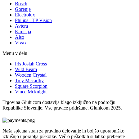
Bosch
Gorenje
Electrolux
Philips - TP Vision
Avtera
E-misija
Also
Vivax
Menu v delu
Iris Josiah Cross
Wild Beam
Wooden Crystal
Trey Mccarthy
Square Scorpion
Vince Mcknight
Trgovina Gluhicom dostavlja blago izključno na področju
Republike Slovenije. Vse pravice pridržane, Gluhicom 2025.
Naša spletna stran za pravilno delovanje in boljšo uporabniško
izkušnjo uporablja piškotke. Več o piškotkih si lahko preberete