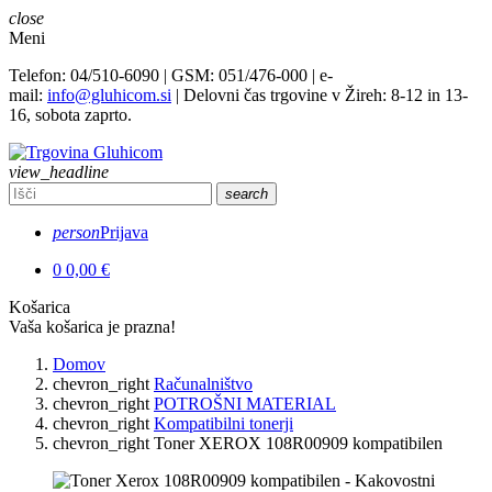
close
Meni
Telefon: 04/510-6090 | GSM: 051/476-000 | e-
mail:
info@gluhicom.si
| Delovni čas trgovine v Žireh: 8-12 in 13-
16, sobota zaprto.
view_headline
search
person
Prijava
0
0,00 €
Košarica
Vaša košarica je prazna!
Domov
chevron_right
Računalništvo
chevron_right
POTROŠNI MATERIAL
chevron_right
Kompatibilni tonerji
chevron_right
Toner XEROX 108R00909 kompatibilen