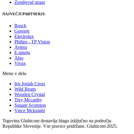
Zemljevid strani
NAJVEČJI PARTNERJI:
Bosch
Gorenje
Electrolux
Philips - TP Vision
Avtera
E-misija
Also
Vivax
Menu v delu
Iris Josiah Cross
Wild Beam
Wooden Crystal
Trey Mccarthy
Square Scorpion
Vince Mcknight
Trgovina Gluhicom dostavlja blago izključno na področju
Republike Slovenije. Vse pravice pridržane, Gluhicom 2025.