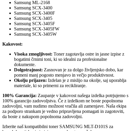
Samsung ML-2168
Samsung SCX-3400
Samsung SCX-3400F
Samsung SCX-3405
Samsung SCX-3405F
Samsung SCX-3405FW
Samsung SCX-3405W
Kakovost:
Visoka zmogljivost:
Toner zagotavlja ostre in jasne izpise z
bogatimi črnimi toni, ki so idealni za profesionalne
dokumente.
Dolgotrajnost:
Zasnovan je za dolgo življenjsko dobo, kar
pomeni manj pogosto menjavo in večjo produktivnost.
Okolju prijazen:
Izdelan je z mislijo na okolje, saj uporablja
materiale, ki so primerni za recikliranje.
100% Garancija:
Zaupanje v kakovost našega izdelka potrjujemo s
100% garancijo zadovoljstva. Če z izdelkom ne boste popolnoma
zadovoljni, vam nudimo možnost vračila ali zamenjave. Naša ekipa
za podporo strankam je vedno pripravljena pomagati in zagotoviti,
da boste z nakupom popolnoma zadovoljni.
Izberite naš kompatibilni toner SAMSUNG MLT-D101S za