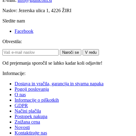
E-mail:
info@gluhicom.si
Naslov: Jezerska ulica 1, 4226 ŽIRI
Sledite nam
Facebook
Obvestila:
Naroči se
V redu
Od prejemanja sporočil se lahko kadar koli odjavite!
Informacije:
Dostava in vračila, garancija in stvarna napaka
Pogoji poslovanja
O nas
Informacije o piškotkih
GDPR
Načini plačila
Postopek nakupa
Znižana cena
Novosti
Kontaktirajte nas