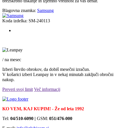
brezskrbno tiskanje in izjemno vrednost za vaš denar.
Blagovna znamka:
Samsung
Koda izdelka:
SM-240113
/ na mesec
Izberi število obrokov, da dobiš mesečni izračun.
V košarici izberi Leanpay in v nekaj minutah zaključi obročni
nakup.
Preveri svoj limit
Več informacij
KO VEM, KAJ KUPIM! - Že od leta 1992
Tel:
04/510-6090 |
GSM:
051/476-000