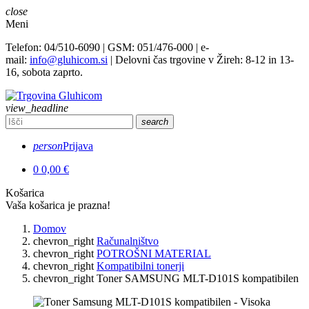
close
Meni
Telefon: 04/510-6090 | GSM: 051/476-000 | e-
mail:
info@gluhicom.si
| Delovni čas trgovine v Žireh: 8-12 in 13-
16, sobota zaprto.
view_headline
search
person
Prijava
0
0,00 €
Košarica
Vaša košarica je prazna!
Domov
chevron_right
Računalništvo
chevron_right
POTROŠNI MATERIAL
chevron_right
Kompatibilni tonerji
chevron_right
Toner SAMSUNG MLT-D101S kompatibilen