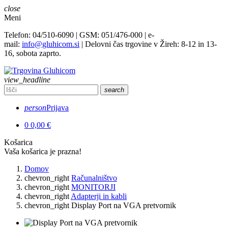
close
Meni
Telefon: 04/510-6090 | GSM: 051/476-000 | e-
mail:
info@gluhicom.si
| Delovni čas trgovine v Žireh: 8-12 in 13-
16, sobota zaprto.
view_headline
search
person
Prijava
0
0,00 €
Košarica
Vaša košarica je prazna!
Domov
chevron_right
Računalništvo
chevron_right
MONITORJI
chevron_right
Adapterji in kabli
chevron_right
Display Port na VGA pretvornik