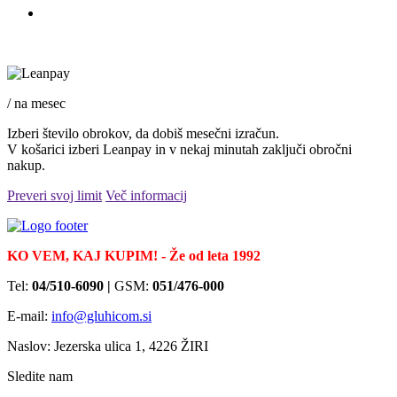
/ na mesec
Izberi število obrokov, da dobiš mesečni izračun.
V košarici izberi Leanpay in v nekaj minutah zaključi obročni
nakup.
Preveri svoj limit
Več informacij
KO VEM, KAJ KUPIM! - Že od leta 1992
Tel:
04/510-6090 |
GSM:
051/476-000
E-mail:
info@gluhicom.si
Naslov: Jezerska ulica 1, 4226 ŽIRI
Sledite nam