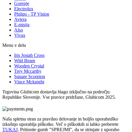
Gorenje
Electrolux
Philips - TP Vision
Avtera
E-misija
Also
Vivax
Menu v delu
Iris Josiah Cross
Wild Beam
Wooden Crystal
Trey Mccarthy
Square Scorpion
Vince Mcknight
Trgovina Gluhicom dostavlja blago izključno na področju
Republike Slovenije. Vse pravice pridržane, Gluhicom 2025.
Naša spletna stran za pravilno delovanje in boljšo uporabniško
izkušnjo uporablja piškotke. Več o piškotkih si lahko preberete
TUKAJ
. Pritisnite gumb "SPREJMI", da se strinjate z uporabo