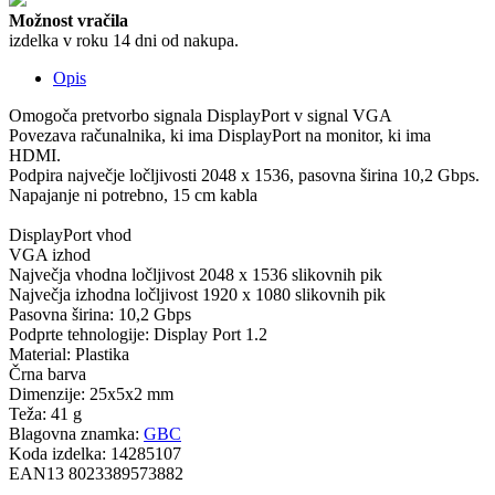
Možnost vračila
izdelka v roku 14 dni od nakupa.
Opis
Omogoča pretvorbo signala DisplayPort v signal VGA
Povezava računalnika, ki ima DisplayPort na monitor, ki ima
HDMI.
Podpira največje ločljivosti 2048 x 1536, pasovna širina 10,2 Gbps.
Napajanje ni potrebno, 15 cm kabla
DisplayPort vhod
VGA izhod
Največja vhodna ločljivost 2048 x 1536 slikovnih pik
Največja izhodna ločljivost 1920 x 1080 slikovnih pik
Pasovna širina: 10,2 Gbps
Podprte tehnologije: Display Port 1.2
Material: Plastika
Črna barva
Dimenzije: 25x5x2 mm
Teža: 41 g
Blagovna znamka:
GBC
Koda izdelka:
14285107
EAN13
8023389573882