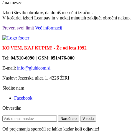
/ na mesec
Izberi število obrokov, da dobiš mesečni izračun.
V košarici izberi Leanpay in v nekaj minutah zaključi obročni nakup.
Preveri svoj limit
Več informacij
KO VEM, KAJ KUPIM! - Že od leta 1992
Tel:
04/510-6090 |
GSM:
051/476-000
E-mail:
info@gluhicom.si
Naslov: Jezerska ulica 1, 4226 ŽIRI
Sledite nam
Facebook
Obvestila:
Naroči se
V redu
Od prejemanja sporočil se lahko kadar koli odjavite!