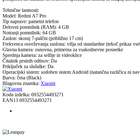
Tehnične lastnosti:
Model: Redmi A7 Pro
Tip naprave: pametni telefon
Delovni pomnilnik (RAM): 4 GB
Notranji pomnilnik: 64 GB
Zaslon: skoraj 7-palčni (približno 17 cm)
Frekvenca osveževanja zaslona: višja od standardne (tekoč prikaz vse
Glavna kamera: osnovna, primerna za vsakodnevne posnetke
Sprednja kamera: za selfije in videoklice
Čitalnik prstnih odtisov: Da
Priključek za slušalke: Da
Operacijski sistem: sodoben sistem Android (natančna različica ni na
Barva: črna (Black)
Blagovna znamka:
Xiaomi
Koda izdelka:
6932554493271
EAN13
6932554493271