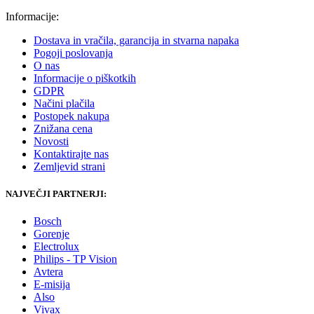
Informacije:
Dostava in vračila, garancija in stvarna napaka
Pogoji poslovanja
O nas
Informacije o piškotkih
GDPR
Načini plačila
Postopek nakupa
Znižana cena
Novosti
Kontaktirajte nas
Zemljevid strani
NAJVEČJI PARTNERJI:
Bosch
Gorenje
Electrolux
Philips - TP Vision
Avtera
E-misija
Also
Vivax