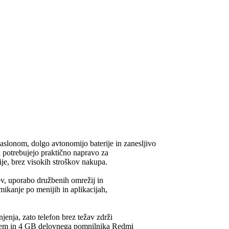
slonom, dolgo avtonomijo baterije in zanesljivo
 potrebujejo praktično napravo za
je, brez visokih stroškov nakupa.
v, uporabo družbenih omrežij in
mikanje po menijih in aplikacijah,
enja, zato telefon brez težav zdrži
orjem in 4 GB delovnega pomnilnika Redmi