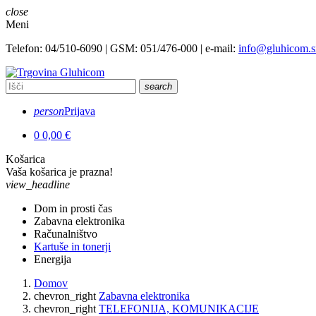
close
Meni
Telefon: 04/510-6090 | GSM: 051/476-000 | e-mail:
info@gluhicom.s
search
person
Prijava
0
0,00 €
Košarica
Vaša košarica je prazna!
view_headline
Dom in prosti čas
Zabavna elektronika
Računalništvo
Kartuše in tonerji
Energija
Domov
chevron_right
Zabavna elektronika
chevron_right
TELEFONIJA, KOMUNIKACIJE