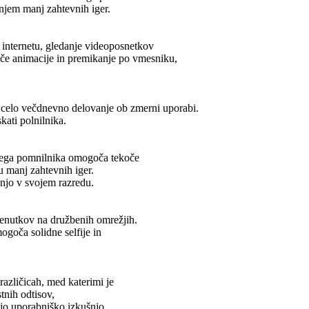
njem manj zahtevnih iger.
 internetu, gledanje videoposnetkov
koče animacije in premikanje po vmesniku,
i celo večdnevno delovanje ob zmerni uporabi.
kati polnilnika.
vnega pomnilnika omogoča tekoče
u manj zahtevnih iger.
šnjo v svojem razredu.
renutkov na družbenih omrežjih.
ogoča solidne selfije in
azličicah, med katerimi je
stnih odtisov,
šajo uporabniško izkušnjo.