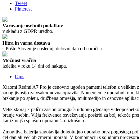
Tweet
Pinterest
Varovanje osebnih podatkov
v skladu z GDPR uredbo.
Hitra in varna dostava
s Pošto Slovenije naslednji delovni dan od naročila.
Možnost vračila
izdelka v roku 14 dni od nakupa.
Opis
Xiaomi Redmi A7 Pro je cenovno ugoden pametni telefon z velikim za
zmogljivostjo za vsakodnevna opravila. Namenjen je uporabnikom, ki
brskanje po spletu, družbena omrežja, multimedijo in osnovne aplikaci
Velik skoraj 7-palčni zaslon omogoča udobno gledanje videoposnetko
branje vsebin. Višja frekvenca osveževanja poskrbi za bolj tekoče pre
kar izboljša splošno uporabniško izkušnjo.
Zmogljiva baterija zagotavlja dolgotrajno uporabo brez pogostega polnj
cel dan ali več ob zmerni uporabi. V kombinaciji s solidnim proces