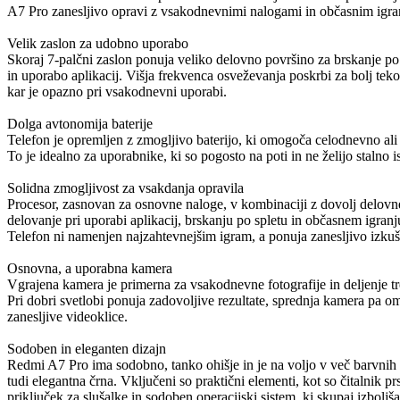
A7 Pro zanesljivo opravi z vsakodnevnimi nalogami in občasnim igra
Velik zaslon za udobno uporabo
Skoraj 7-palčni zaslon ponuja veliko delovno površino za brskanje po
in uporabo aplikacij. Višja frekvenca osveževanja poskrbi za bolj te
kar je opazno pri vsakodnevni uporabi.
Dolga avtonomija baterije
Telefon je opremljen z zmogljivo baterijo, ki omogoča celodnevno al
To je idealno za uporabnike, ki so pogosto na poti in ne želijo stalno is
Solidna zmogljivost za vsakdanja opravila
Procesor, zasnovan za osnovne naloge, v kombinaciji z dovolj delo
delovanje pri uporabi aplikacij, brskanju po spletu in občasnem igranj
Telefon ni namenjen najzahtevnejšim igram, a ponuja zanesljivo izku
Osnovna, a uporabna kamera
Vgrajena kamera je primerna za vsakodnevne fotografije in deljenje t
Pri dobri svetlobi ponuja zadovoljive rezultate, sprednja kamera pa om
zanesljive videoklice.
Sodoben in eleganten dizajn
Redmi A7 Pro ima sodobno, tanko ohišje in je na voljo v več barvnih r
tudi elegantna črna. Vključeni so praktični elementi, kot so čitalnik pr
priključek za slušalke in sodoben operacijski sistem, ki skupaj izbolj