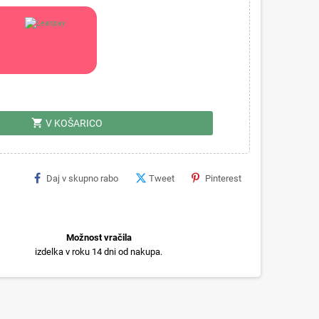
shopping_cart
V KOŠARICO
Daj v skupno rabo
Tweet
Pinterest
Možnost vračila
izdelka v roku 14 dni od nakupa.