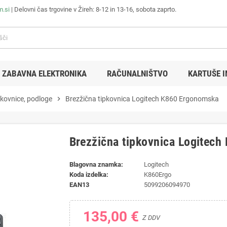
m.si
| Delovni čas trgovine v Žireh: 8-12 in 13-16, sobota zaprto.
ZABAVNA ELEKTRONIKA
RAČUNALNIŠTVO
KARTUŠE I
pkovnice, podloge
chevron_right
Brezžična tipkovnica Logitech K860 Ergonomska
Brezžična tipkovnica Logitec
Blagovna znamka:
Logitech
Koda izdelka:
K860Ergo
EAN13
5099206094970
135,00 €
Z DDV