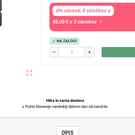
0% obresti, 0 stroškov z
45,00 € x 3 obrokov
NA ZALOGI
check
remove
add
zoom_out_map
Hitra in varna dostava
s Pošto Slovenije naslednji delovni dan od naročila.
OPIS