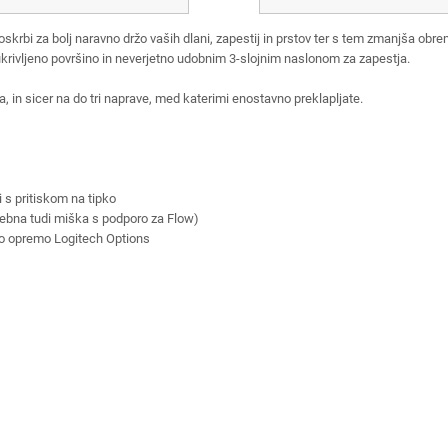
rbi za bolj naravno držo vaših dlani, zapestij in prstov ter s tem zmanjša obre
krivljeno površino in neverjetno udobnim 3-slojnim naslonom za zapestja.
, in sicer na do tri naprave, med katerimi enostavno preklapljate.
 s pritiskom na tipko
rebna tudi miška s podporo za Flow)
sko opremo Logitech Options