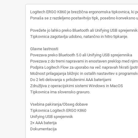
Logitech ERGO K860 je brezžična ergonomska tipkovnica, ki posk
Ponaša se z razdeljeno postavitvijo tipk, posebno konveksno u
Povežete jo lahko preko Bluetooth ali Unifying USB sprejemnika
Tipkovnica zagotavlja udobno, natančno in hitro tipkanje.
Glavne lastnosti
Povezava preko Bluetooth 5.0 ali Unifying USB sprejemnika
Povezava z do tremi napravami in enostaven preklop med njimi
Podpira Logitech Flow za uporabo na več napravah hkrati (pot
Možnost prilagajanja bližnjic in ostalih nastavitev s program
Do 2 leti delovanja s priloženimi AAA baterijami
Združljiva z operacijskimi sistemi Windows in MacOS
Tipkovnica ima slovensko gravuro.
Vsebina pakiranja/Obseg dobave
Tipkovnica Logitech ERGO K860
Unifying USB sprejemnik
2× AAA baterija
Dokumentacija