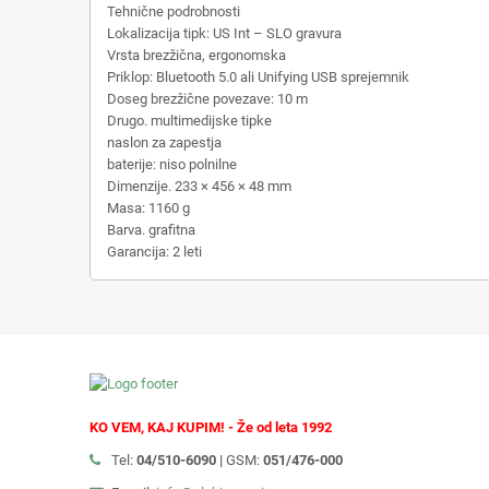
Tehnične podrobnosti
Lokalizacija tipk: US Int – SLO gravura
Vrsta brezžična, ergonomska
Priklop: Bluetooth 5.0 ali Unifying USB sprejemnik
Doseg brezžične povezave: 10 m
Drugo. multimedijske tipke
naslon za zapestja
baterije: niso polnilne
Dimenzije. 233 × 456 × 48 mm
Masa: 1160 g
Barva. grafitna
Garancija: 2 leti
KO VEM, KAJ KUPIM! - Že od leta 1992
Tel:
04/510-6090 |
GSM:
051/476-000