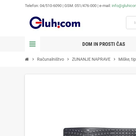
Telefon: 04/510-6090 | GSM: 051/476-000 | e-mail:
info@gluhico
view_headline
DOM IN PROSTI ČAS
chevron_right
Računalništvo
chevron_right
ZUNANJE NAPRAVE
chevron_right
Miške, ti