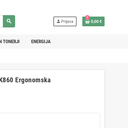
0
search
person
Prijava
0,00 €
N TONERJI
ENERGIJA
h K860 Ergonomska