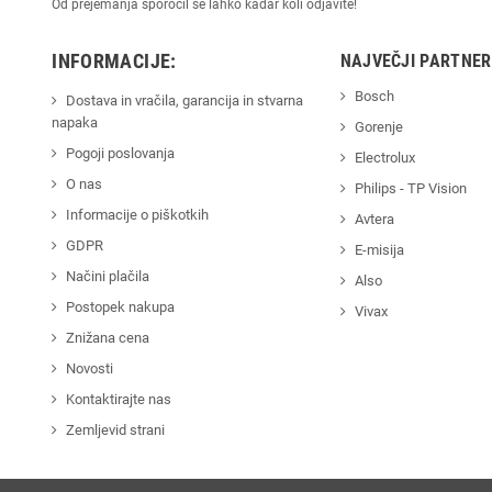
Od prejemanja sporočil se lahko kadar koli odjavite!
INFORMACIJE:
NAJVEČJI PARTNER
Bosch
Dostava in vračila, garancija in stvarna
napaka
Gorenje
Pogoji poslovanja
Electrolux
O nas
Philips - TP Vision
Informacije o piškotkih
Avtera
GDPR
E-misija
Načini plačila
Also
Postopek nakupa
Vivax
Znižana cena
Novosti
Kontaktirajte nas
Zemljevid strani