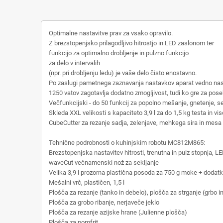
Optimalne nastavitve prav za vsako opravilo.
Z brezstopenjsko prilagodljivo hitrostjo in LED zaslonom ter
funkcijo za optimalno drobljenje in pulzno funkcijo
za delo v intervalih
(npr. pri drobljenju ledu) je vaše delo čisto enostavno.
Po zaslugi pametnega zaznavanja nastavkov aparat vedno nasta
1250 vatov zagotavlja dodatno zmogljivost, tudi ko gre za pose
Večfunkcijski - do 50 funkcij za popolno mešanje, gnetenje, sek
Skleda XXL velikosti s kapaciteto 3,9 l za do 1,5 kg testa in v
CubeCutter za rezanje sadja, zelenjave, mehkega sira in mes
Tehnične podrobnosti o kuhinjskim robotu MC812M865:
Brezstopenjska nastavitev hitrosti, trenutna in pulz stopnja, L
waveCut večnamenski nož za sekljanje
Velika 3,9 l prozorna plastična posoda za 750 g moke + dodatki
Mešalni vrč, plastičen, 1,5 l
Plošča za rezanje (tanko in debelo), plošča za strganje (grbo in
Plošča za grobo ribanje, nerjaveče jeklo
Plošča za rezanje azijske hrane (Julienne plošča)
Plošča za pomfrit