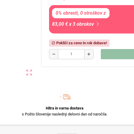
0% obresti, 0 stroškov z
83,00 € x 3 obrokov
Pokliči za ceno in rok dobave!
block
remove
add
zoom_out_map
Hitra in varna dostava
s Pošto Slovenije naslednji delovni dan od naročila.