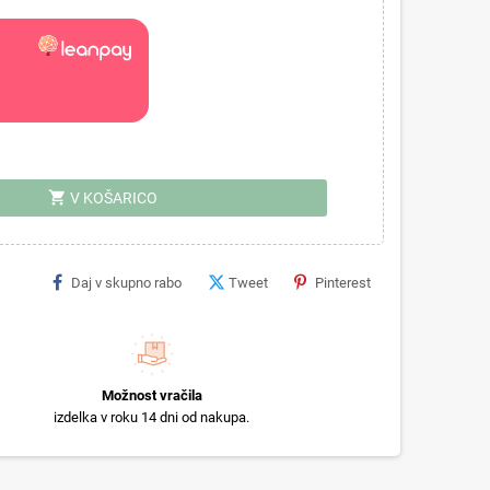
shopping_cart
V KOŠARICO
Daj v skupno rabo
Tweet
Pinterest
Možnost vračila
izdelka v roku 14 dni od nakupa.