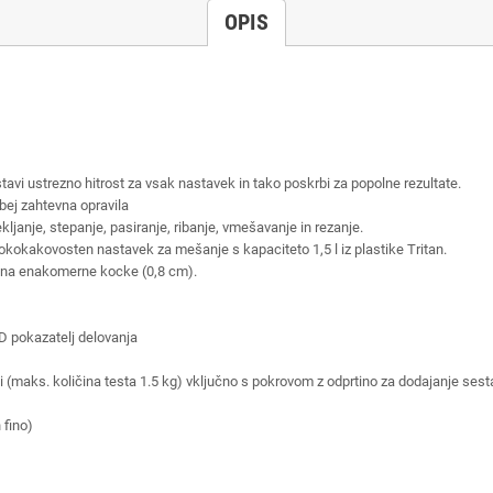
OPIS
vi ustrezno hitrost za vsak nastavek in tako poskrbi za popolne rezultate.
bej zahtevna opravila
ljanje, stepanje, pasiranje, ribanje, vmešavanje in rezanje.
isokokakovosten nastavek za mešanje s kapaciteto 1,5 l iz plastike Tritan.
a na enakomerne kocke (0,8 cm).
ED pokazatelj delovanja
 (maks. količina testa 1.5 kg) vključno s pokrovom z odprtino za dodajanje sest
 fino)