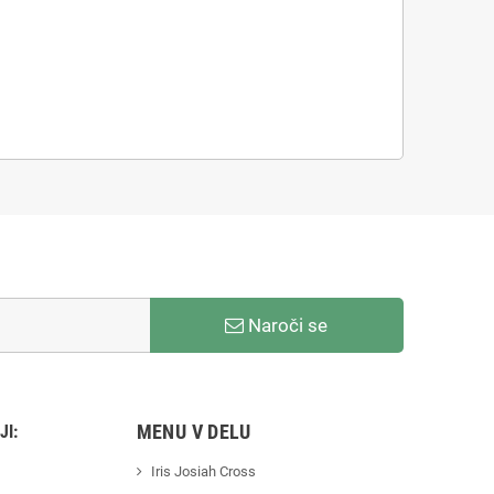
Naroči se
MENU V DELU
JI:
Iris Josiah Cross