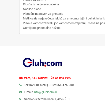
Plošče iz nerjavečega jekla
Nosilec plošč
Plastični nastavek za gnetenje
Metljica (iz nerjavečega jekla) za smetano, jajčni beljak in lah
Visoka varnost zahvaljujoč varnostnem zapiranju mešalne po
Gumijaste prisesalne nožice
KO VEM, KAJ KUPIM! - Že od leta 1992
Tel:
04/510-6090 |
GSM:
051/476-000
E-mail:
info@gluhicom.si
Naslov: Jezerska ulica 1, 4226 ŽIRI