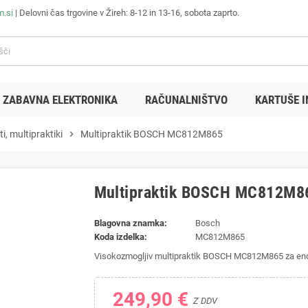
m.si
| Delovni čas trgovine v Žireh: 8-12 in 13-16, sobota zaprto.
ZABAVNA ELEKTRONIKA
RAČUNALNIŠTVO
KARTUŠE I
i, multipraktiki
chevron_right
Multipraktik BOSCH MC812M865
Multipraktik BOSCH MC812M8
Blagovna znamka:
Bosch
Koda izdelka:
MC812M865
Visokozmogljiv multipraktik BOSCH MC812M865 za enos
249,90 €
Z DDV