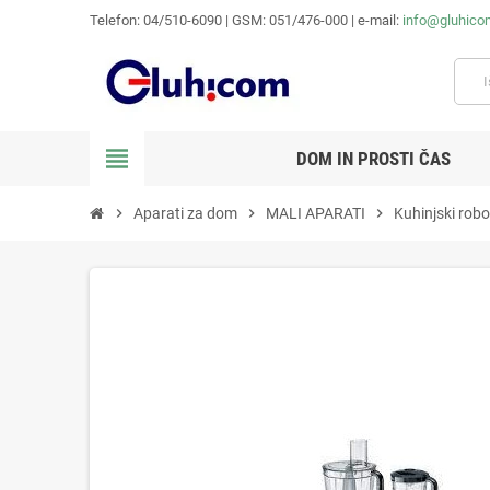
Telefon: 04/510-6090 | GSM: 051/476-000 | e-mail:
info@gluhico
view_headline
DOM IN PROSTI ČAS
chevron_right
Aparati za dom
chevron_right
MALI APARATI
chevron_right
Kuhinjski robot