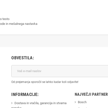
ko testo
sode in mešalnega nastavka
OBVESTILA:
Od prejemanja sporočil se lahko kadar koli odjavite!
INFORMACIJE:
NAJVEČJI PARTNER
Bosch
Dostava in vračila, garancija in stvarna
napaka