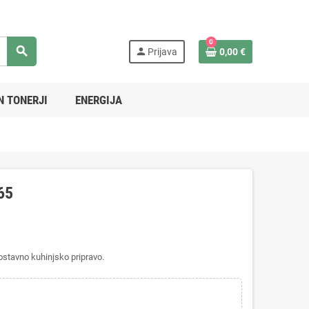
0
search
person
Prijava
0,00 €
N TONERJI
ENERGIJA
65
tavno kuhinjsko pripravo.