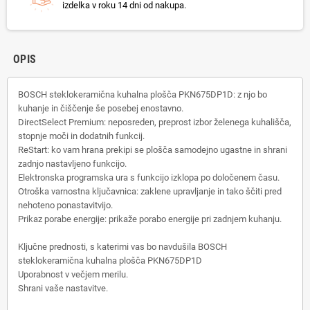
izdelka v roku 14 dni od nakupa.
OPIS
BOSCH steklokeramična kuhalna plošča PKN675DP1D: z njo bo
kuhanje in čiščenje še posebej enostavno.
DirectSelect Premium: neposreden, preprost izbor želenega kuhališča,
stopnje moči in dodatnih funkcij.
ReStart: ko vam hrana prekipi se plošča samodejno ugastne in shrani
zadnjo nastavljeno funkcijo.
Elektronska programska ura s funkcijo izklopa po določenem času.
Otroška varnostna ključavnica: zaklene upravljanje in tako ščiti pred
nehoteno ponastavitvijo.
Prikaz porabe energije: prikaže porabo energije pri zadnjem kuhanju.
Ključne prednosti, s katerimi vas bo navdušila BOSCH
steklokeramična kuhalna plošča PKN675DP1D
Uporabnost v večjem merilu.
Shrani vaše nastavitve.