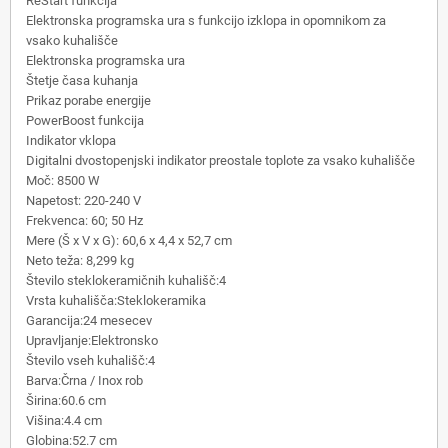
ReStart funkcija
Elektronska programska ura s funkcijo izklopa in opomnikom za
vsako kuhališče
Elektronska programska ura
Štetje časa kuhanja
Prikaz porabe energije
PowerBoost funkcija
Indikator vklopa
Digitalni dvostopenjski indikator preostale toplote za vsako kuhališče
Moč: 8500 W
Napetost: 220-240 V
Frekvenca: 60; 50 Hz
Mere (Š x V x G): 60,6 x 4,4 x 52,7 cm
Neto teža: 8,299 kg
Število steklokeramičnih kuhališč:4
Vrsta kuhališča:Steklokeramika
Garancija:24 mesecev
Upravljanje:Elektronsko
Število vseh kuhališč:4
Barva:Črna / Inox rob
Širina:60.6 cm
Višina:4.4 cm
Globina:52.7 cm