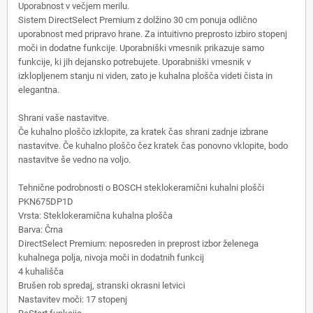
Uporabnost v večjem merilu.
Sistem DirectSelect Premium z dolžino 30 cm ponuja odlično
uporabnost med pripravo hrane. Za intuitivno preprosto izbiro stopenj
moči in dodatne funkcije. Uporabniški vmesnik prikazuje samo
funkcije, ki jih dejansko potrebujete. Uporabniški vmesnik v
izklopljenem stanju ni viden, zato je kuhalna plošča videti čista in
elegantna.
Shrani vaše nastavitve.
Če kuhalno ploščo izklopite, za kratek čas shrani zadnje izbrane
nastavitve. Če kuhalno ploščo čez kratek čas ponovno vklopite, bodo
nastavitve še vedno na voljo.
Tehnične podrobnosti o BOSCH steklokeramični kuhalni plošči
PKN675DP1D
Vrsta: Steklokeramična kuhalna plošča
Barva: Črna
DirectSelect Premium: neposreden in preprost izbor želenega
kuhalnega polja, nivoja moči in dodatnih funkcij
4 kuhališča
Brušen rob spredaj, stranski okrasni letvici
Nastavitev moči: 17 stopenj