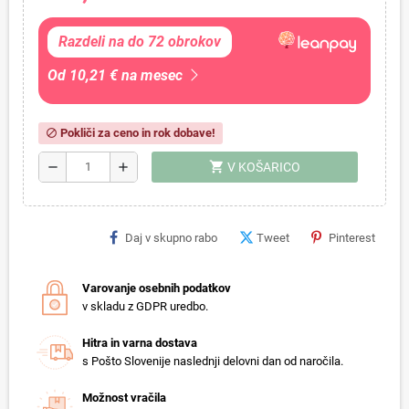
Razdeli na do 72 obrokov
Od 10,21 € na mesec
Pokliči za ceno in rok dobave!
block
shopping_cart
remove
add
V KOŠARICO
Daj v skupno rabo
Tweet
Pinterest
Varovanje osebnih podatkov
v skladu z GDPR uredbo.
Hitra in varna dostava
s Pošto Slovenije naslednji delovni dan od naročila.
Možnost vračila