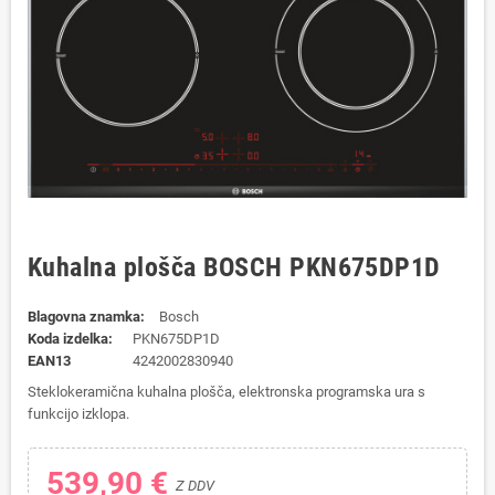
Kuhalna plošča BOSCH PKN675DP1D
Blagovna znamka:
Bosch
Koda izdelka:
PKN675DP1D
EAN13
4242002830940
Steklokeramična kuhalna plošča, elektronska programska ura s
funkcijo izklopa.
539,90 €
Z DDV