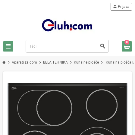
person
Prijava
0
view_headline
search
chevron_right
chevron_right
chevron_right
chevron_right
Aparati za dom
BELA TEHNIKA
Kuhalne plošče
Kuhalna plošča