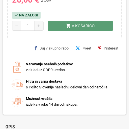
Z DDV
NA ZALOGI
check
shopping_cart
remove
add
V KOŠARICO
Daj v skupno rabo
Tweet
Pinterest
Varovanje osebnih podatkov
v skladu z GDPR uredbo.
Hitra in varna dostava
s Pošto Slovenije naslednji delovni dan od naročila.
Možnost vračila
izdelka v roku 14 dni od nakupa.
OPIS