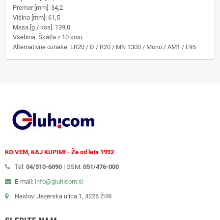
Premer [mm]: 34,2
Višina [mm]: 61,5
Masa [g / kos]: 139,0
Vsebina: Škatla z 10 kosi.
Alternativne oznake: LR20 / D / R20 / MN 1300 / Mono / AM1 / E95
KO VEM, KAJ KUPIM! - Že od leta 1992
Tel:
04/510-6090 |
GSM:
051/476-000
E-mail:
info@gluhicom.si
Naslov: Jezerska ulica 1, 4226 ŽIRI