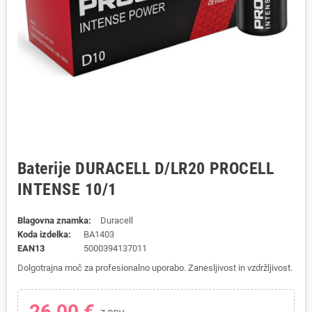
Baterije DURACELL D/LR20 PROCELL
INTENSE 10/1
Blagovna znamka:
Duracell
Koda izdelka:
BA1403
EAN13
5000394137011
Dolgotrajna moč za profesionalno uporabo. Zanesljivost in vzdržljivost.
26,00 €