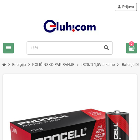
person
Prijava
0
view_headline
search
chevron_right
chevron_right
chevron_right
chevron_right
Energija
KOLIČINSKO PAKIRANJE
LR20/D 1,5V alkalne
Baterije 