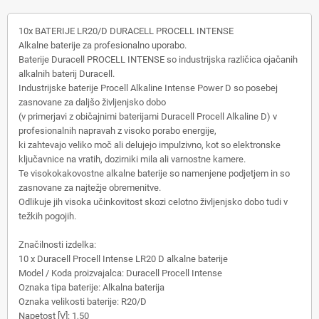
10x BATERIJE LR20/D DURACELL PROCELL INTENSE
Alkalne baterije za profesionalno uporabo.
Baterije Duracell PROCELL INTENSE so industrijska različica ojačanih
alkalnih baterij Duracell.
Industrijske baterije Procell Alkaline Intense Power D so posebej
zasnovane za daljšo življenjsko dobo
(v primerjavi z običajnimi baterijami Duracell Procell Alkaline D) v
profesionalnih napravah z visoko porabo energije,
ki zahtevajo veliko moč ali delujejo impulzivno, kot so elektronske
ključavnice na vratih, dozirniki mila ali varnostne kamere.
Te visokokakovostne alkalne baterije so namenjene podjetjem in so
zasnovane za najtežje obremenitve.
Odlikuje jih visoka učinkovitost skozi celotno življenjsko dobo tudi v
težkih pogojih.
Značilnosti izdelka:
10 x Duracell Procell Intense LR20 D alkalne baterije
Model / Koda proizvajalca: Duracell Procell Intense
Oznaka tipa baterije: Alkalna baterija
Oznaka velikosti baterije: R20/D
Napetost [V]: 1,50