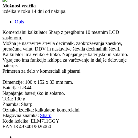
Možnost vračila
izdelka v roku 14 dni od nakupa.
Opis
Komercialni kalkulator Sharp z pregibnim 10 mestnim LCD
zaslonom.
Možna je nastavitev števila decimalk, zaokroževanja zneskov,
preračuna valut, DDV in nastavitve števila decimalnih števil.
Kalkulator ima veliko + tipko. Napajanje je baterijsko in solarno.
Vgrajeno ima funkcijo izklopa za varčevanje in daljše delovanje
baterije.
Primeren za delo v komerciali ali pisarni.
Dimenzije: 100 x 152 x 33 mm mm.
Baterija: LR44.
Napajanje: baterijsko in solarno.
Teža: 130 g.
Znamka: Sharp.
Oznaka izdelka: kalkulator, komercialni
Blagovna znamka:
Sharp
Koda izdelka:
ELM711GGY
EAN13
4974019026060