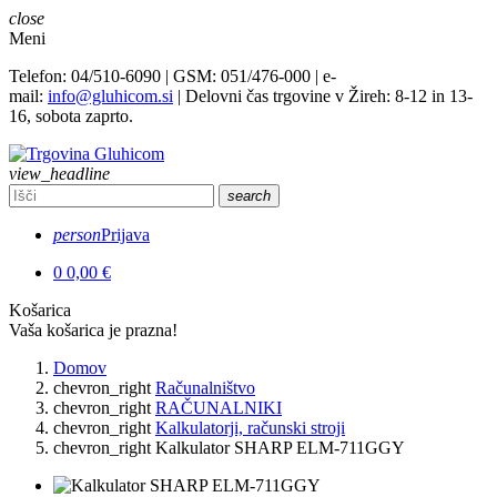
close
Meni
Telefon: 04/510-6090 | GSM: 051/476-000 | e-
mail:
info@gluhicom.si
| Delovni čas trgovine v Žireh: 8-12 in 13-
16, sobota zaprto.
view_headline
search
person
Prijava
0
0,00 €
Košarica
Vaša košarica je prazna!
Domov
chevron_right
Računalništvo
chevron_right
RAČUNALNIKI
chevron_right
Kalkulatorji, računski stroji
chevron_right
Kalkulator SHARP ELM-711GGY