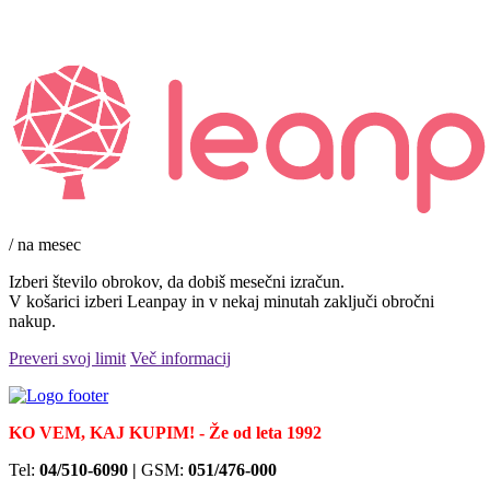
/ na mesec
Izberi število obrokov, da dobiš mesečni izračun.
V košarici izberi Leanpay in v nekaj minutah zaključi obročni
nakup.
Preveri svoj limit
Več informacij
KO VEM, KAJ KUPIM! - Že od leta 1992
Tel:
04/510-6090 |
GSM:
051/476-000