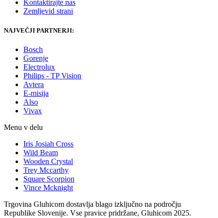
Kontaktirajte nas
Zemljevid strani
NAJVEČJI PARTNERJI:
Bosch
Gorenje
Electrolux
Philips - TP Vision
Avtera
E-misija
Also
Vivax
Menu v delu
Iris Josiah Cross
Wild Beam
Wooden Crystal
Trey Mccarthy
Square Scorpion
Vince Mcknight
Trgovina Gluhicom dostavlja blago izključno na področju
Republike Slovenije. Vse pravice pridržane, Gluhicom 2025.