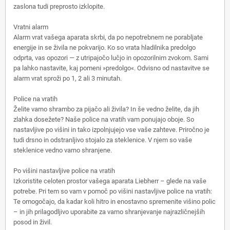
zaslona tudi preprosto izklopite.
Vratni alarm
Alarm vrat vašega aparata skrbi, da po nepotrebnem ne porabljate
energije in se živila ne pokvarijo. Ko so vrata hladilnika predolgo
odprta, vas opozori — z utripajočo lučjo in opozorilnim zvokom. Sami
pa lahko nastavite, kaj pomeni »predolgo«. Odvisno od nastavitve se
alarm vrat sproži po 1, 2 ali 3 minutah.
Police na vratih
Želite varno shrambo za pijačo ali živila? In še vedno želite, da jih
zlahka dosežete? Naše police na vratih vam ponujajo oboje. So
nastavljive po višini in tako izpolnjujejo vse vaše zahteve. Priročno je
tudi drsno in odstranljivo stojalo za steklenice. V njem so vaše
steklenice vedno varno shranjene.
Po višini nastavljive police na vratih
Izkoristite celoten prostor vašega aparata Liebherr – glede na vaše
potrebe. Pri tem so vam v pomoč po višini nastavljive police na vratih:
Te omogočajo, da kadar koli hitro in enostavno spremenite višino polic
– in jih prilagodljivo uporabite za varno shranjevanje najrazličnejših
posod in živil.