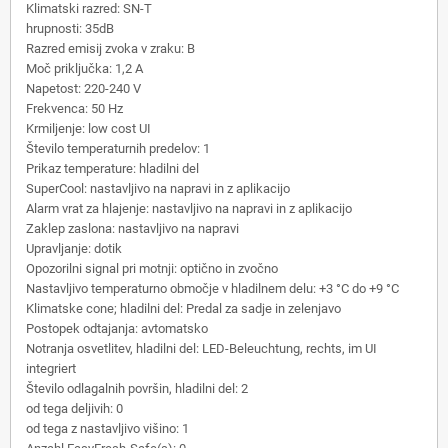
Klimatski razred: SN-T
hrupnosti: 35dB
Razred emisij zvoka v zraku: B
Moč priključka: 1,2 A
Napetost: 220-240 V
Frekvenca: 50 Hz
Krmiljenje: low cost UI
Število temperaturnih predelov: 1
Prikaz temperature: hladilni del
SuperCool: nastavljivo na napravi in z aplikacijo
Alarm vrat za hlajenje: nastavljivo na napravi in z aplikacijo
Zaklep zaslona: nastavljivo na napravi
Upravljanje: dotik
Opozorilni signal pri motnji: optično in zvočno
Nastavljivo temperaturno območje v hladilnem delu: +3 °C do +9 °C
Klimatske cone; hladilni del: Predal za sadje in zelenjavo
Postopek odtajanja: avtomatsko
Notranja osvetlitev, hladilni del: LED-Beleuchtung, rechts, im UI
integriert
Število odlagalnih površin, hladilni del: 2
od tega deljivih: 0
od tega z nastavljivo višino: 1