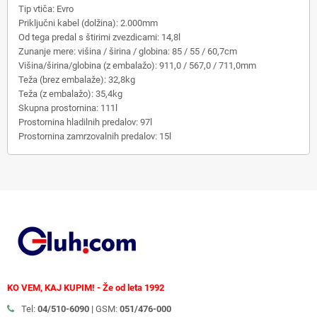
Tip vtiča: Evro
Priključni kabel (dolžina): 2.000mm
Od tega predal s štirimi zvezdicami: 14,8l
Zunanje mere: višina / širina / globina: 85 / 55 / 60,7cm
Višina/širina/globina (z embalažo): 911,0 / 567,0 / 711,0mm
Teža (brez embalaže): 32,8kg
Teža (z embalažo): 35,4kg
Skupna prostornina: 111l
Prostornina hladilnih predalov: 97l
Prostornina zamrzovalnih predalov: 15l
KO VEM, KAJ KUPIM! - Že od leta 1992
Tel:
04/510-6090 |
GSM:
051/476-000