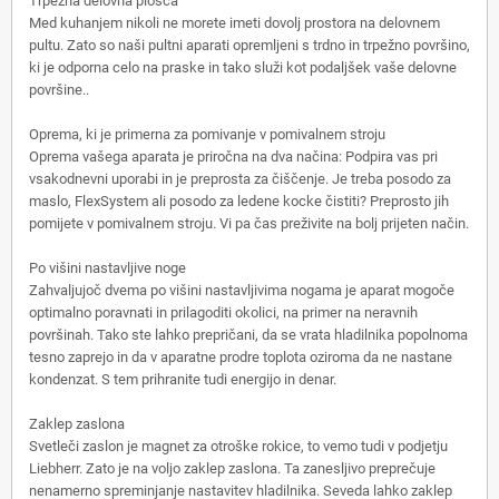
Trpežna delovna plošča
Med kuhanjem nikoli ne morete imeti dovolj prostora na delovnem
pultu. Zato so naši pultni aparati opremljeni s trdno in trpežno površino,
ki je odporna celo na praske in tako služi kot podaljšek vaše delovne
površine..
Oprema, ki je primerna za pomivanje v pomivalnem stroju
Oprema vašega aparata je priročna na dva načina: Podpira vas pri
vsakodnevni uporabi in je preprosta za čiščenje. Je treba posodo za
maslo, FlexSystem ali posodo za ledene kocke čistiti? Preprosto jih
pomijete v pomivalnem stroju. Vi pa čas preživite na bolj prijeten način.
Po višini nastavljive noge
Zahvaljujoč dvema po višini nastavljivima nogama je aparat mogoče
optimalno poravnati in prilagoditi okolici, na primer na neravnih
površinah. Tako ste lahko prepričani, da se vrata hladilnika popolnoma
tesno zaprejo in da v aparatne prodre toplota oziroma da ne nastane
kondenzat. S tem prihranite tudi energijo in denar.
Zaklep zaslona
Svetleči zaslon je magnet za otroške rokice, to vemo tudi v podjetju
Liebherr. Zato je na voljo zaklep zaslona. Ta zanesljivo preprečuje
nenamerno spreminjanje nastavitev hladilnika. Seveda lahko zaklep