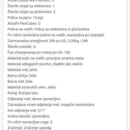
Anzahl EasyFresh-Safe(s): 0
Število stojal za steklenice: 1
Število stojal za pločevinke: 2
Polica za jajca: 10 jajc
Anzahl FlexCubes: 0
Polica na vratih: Polica za steklenice in pločevinke
Po višini nastavljive police na vratih: nastavljiva po stopnjah
Zamrzovalna zmogljivost 24h po GS: 2,00kg / 24h
Število zvezdic: 4
Čas shranjevanja pri motnji po GS: 10h
Material polic na vratih: prosojna umetna masa
Material odlagalnih površin, hladilni del: steklo
Material vrat: jeklo
Barva ohišja: bela
Barva vrat: bela
Material stranskih sten: Jeklo
Ročaj: Ročajni utor
Odpiranje vrat: desno zamenljivo
Zamenjava smeri odpiranja vrat: mogoče samostojno
Kot odpiranja vrat: 211°
Vratno tesnilo: zamenljivo
Po višini nastavljive noge: 2
Zračenje: Zračenje spredaj