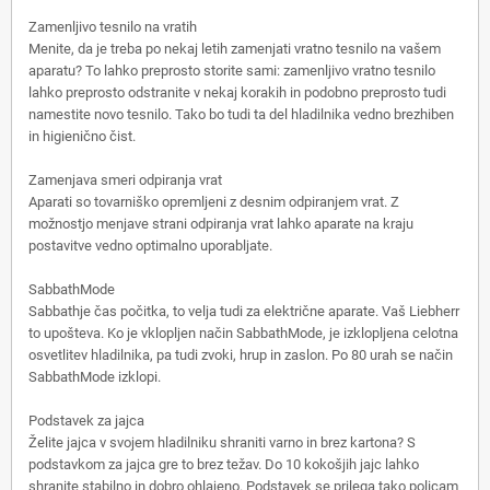
Zamenljivo tesnilo na vratih
Menite, da je treba po nekaj letih zamenjati vratno tesnilo na vašem
aparatu? To lahko preprosto storite sami: zamenljivo vratno tesnilo
lahko preprosto odstranite v nekaj korakih in podobno preprosto tudi
namestite novo tesnilo. Tako bo tudi ta del hladilnika vedno brezhiben
in higienično čist.
Zamenjava smeri odpiranja vrat
Aparati so tovarniško opremljeni z desnim odpiranjem vrat. Z
možnostjo menjave strani odpiranja vrat lahko aparate na kraju
postavitve vedno optimalno uporabljate.
SabbathMode
Sabbathje čas počitka, to velja tudi za električne aparate. Vaš Liebherr
to upošteva. Ko je vklopljen način SabbathMode, je izklopljena celotna
osvetlitev hladilnika, pa tudi zvoki, hrup in zaslon. Po 80 urah se način
SabbathMode izklopi.
Podstavek za jajca
Želite jajca v svojem hladilniku shraniti varno in brez kartona? S
podstavkom za jajca gre to brez težav. Do 10 kokošjih jajc lahko
shranite stabilno in dobro ohlajeno. Podstavek se prilega tako policam