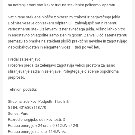
na notranji strani vrat kakor tudi na steklenim policam v aparatu.
Satinirane steklene plošče z okrasnimi trakovi iz nerjavečega jekla
Doživite veselje ob vsakem odpiranju – zahvaljujoč satiniranemu
varnostnemu steklu z letvami iz nerjavnečega jekla. Višino lahko hitro
in enostavno prilagodite samo z enim gibom. Zahvaljujoč satenastemu
premazu so praske na stekleni plošči praktično nevidne in zagotavljajo
visokokakovosten in eleganten videz – tudi po več leti.
Predal za zelenjavo
Prozoren predal za zelenjavo zagotavlja veliko prostora za jasno
shranjevanje sadja in zelenjave. Polegtega je čiščenje popolnoma
preprosto.
Tehnični podatki:
Skupina izdelkov: Podpultni hladilnik
GTIN: 4016803118770
Series: Pure
Razred energijske učinkovitosti: D
Poraba energije v 24 urah: 0,312kWh / 24h
Poraba energije na leto: 114kWh/a