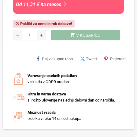
Od 11,31 € na mesec
Pokliči za ceno in rok dobave!
block
shopping_cart
remove
add
V KOŠARICO
Daj v skupno rabo
Tweet
Pinterest
Varovanje osebnih podatkov
v skladu z GDPR uredbo.
Hitra in varna dostava
s Pošto Slovenije naslednji delovni dan od naročila.
Možnost vračila
izdelka v roku 14 dni od nakupa.