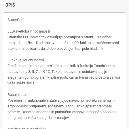
OPIS
SuperCool
LED-svetloba v notranjosti
Stranska LED-osvetlitev osvetljuje notranjost s strani — za dober
pregled nad živili. Dodatna svetla točka: LED-luči so nameščene pred
steklenimi policami, da je dobro osvetljen tudi poln hladilnik.
Funkcija TouchControl
Z nežnim dotikom s prstom lahko hladilnik s funkcijo TouchControl
nastavite na 3, 5, 7 ali 9 °C. Tako enostaven in učinkovit, saj je
eleganten gumb vgrajen v notranjosti, kar ustvarja več prostora za vsa
vaša sveža živila..
Ročajni utor
Poseben in funkcionalen: Zahvaljujoč navpično neprekinjenemu in
ergonomsko pritrjenemu ročajnemu utoru lahko aparat preprosto
odprete. Dodatno sodobna in puristična zasnova omogoča popolno
integracijo v vašo kuhinjo brez ročajev.