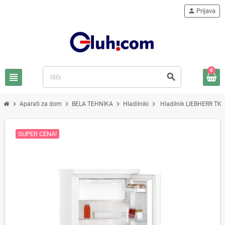
person
Prijava
0
view_headline
search
chevron_right
chevron_right
chevron_right
chevron_right
Aparati za dom
BELA TEHNIKA
Hladilniki
Hladilnik LIEBHERR TK
SUPER CENA!