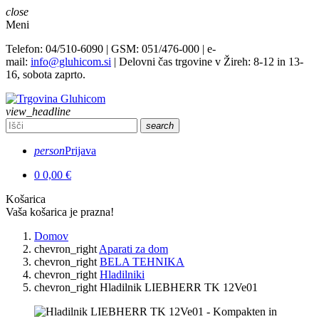
close
Meni
Telefon: 04/510-6090 | GSM: 051/476-000 | e-
mail:
info@gluhicom.si
| Delovni čas trgovine v Žireh: 8-12 in 13-
16, sobota zaprto.
view_headline
search
person
Prijava
0
0,00 €
Košarica
Vaša košarica je prazna!
Domov
chevron_right
Aparati za dom
chevron_right
BELA TEHNIKA
chevron_right
Hladilniki
chevron_right
Hladilnik LIEBHERR TK 12Ve01