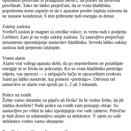
optimalno poravnati in prilagoditi okolici, na primer na neravnih
površinah. Tako ste lahko prepričani, da se vrata hladilnika
popolnoma tesno zaprejo in da v aparatne prodre toplota oziroma da
ne nastane kondenzat. S tem prihranite tudi energijo in denar.
Zaklep zaslona
Svetleči zaslon je magnet za otroške rokice, to vemo tudi v podjetju
Liebherr. Zato je na voljo zaklep zaslona. Ta zanesljivo preprečuje
nenamerno spreminjanje nastavitev hladilnika. Seveda lahko zaklep
zaslona tudi preprosto izklopite.
Vratni alarm
Alarm vrat vašega aparata skrbi, da po nepotrebnem ne porabljate
energije in se živila ne pokvarijo. Ko so vrata hladilnika predolgo
odprta, vas opozori — z utripajočo lučjo in opozorilnim zvokom.
Sami pa lahko nastavite, kaj pomeni »predolgo«. Odvisno od
nastavitve se alarm vrat sproži po 1, 2 ali 3 minutah.
Police na vratih
Želite varno shrambo za pijačo ali živila? In še vedno želite, da jih
zlahka dosežete? Naše police na vratih vam ponujajo oboje. So
nastavljive po višini in tako izpolnjujejo vse vaše zahteve. Priročno
je tudi drsno in odstranljivo stojalo za steklenice. V njem so vaše
steklenice vedno varno shranjene.