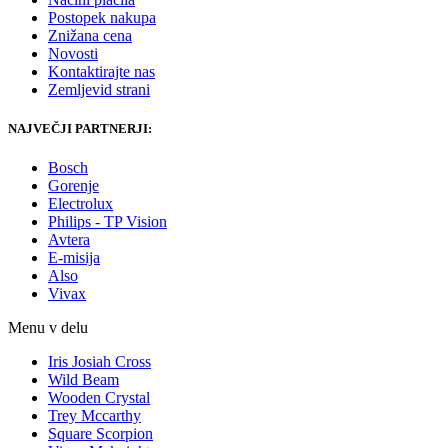
Postopek nakupa
Znižana cena
Novosti
Kontaktirajte nas
Zemljevid strani
NAJVEČJI PARTNERJI:
Bosch
Gorenje
Electrolux
Philips - TP Vision
Avtera
E-misija
Also
Vivax
Menu v delu
Iris Josiah Cross
Wild Beam
Wooden Crystal
Trey Mccarthy
Square Scorpion