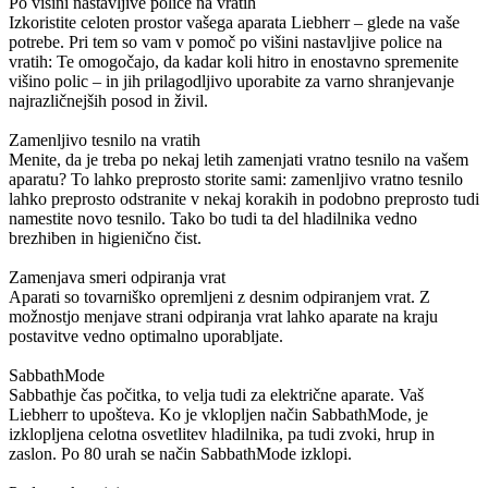
Po višini nastavljive police na vratih
Izkoristite celoten prostor vašega aparata Liebherr – glede na vaše
potrebe. Pri tem so vam v pomoč po višini nastavljive police na
vratih: Te omogočajo, da kadar koli hitro in enostavno spremenite
višino polic – in jih prilagodljivo uporabite za varno shranjevanje
najrazličnejših posod in živil.
Zamenljivo tesnilo na vratih
Menite, da je treba po nekaj letih zamenjati vratno tesnilo na vašem
aparatu? To lahko preprosto storite sami: zamenljivo vratno tesnilo
lahko preprosto odstranite v nekaj korakih in podobno preprosto tudi
namestite novo tesnilo. Tako bo tudi ta del hladilnika vedno
brezhiben in higienično čist.
Zamenjava smeri odpiranja vrat
Aparati so tovarniško opremljeni z desnim odpiranjem vrat. Z
možnostjo menjave strani odpiranja vrat lahko aparate na kraju
postavitve vedno optimalno uporabljate.
SabbathMode
Sabbathje čas počitka, to velja tudi za električne aparate. Vaš
Liebherr to upošteva. Ko je vklopljen način SabbathMode, je
izklopljena celotna osvetlitev hladilnika, pa tudi zvoki, hrup in
zaslon. Po 80 urah se način SabbathMode izklopi.