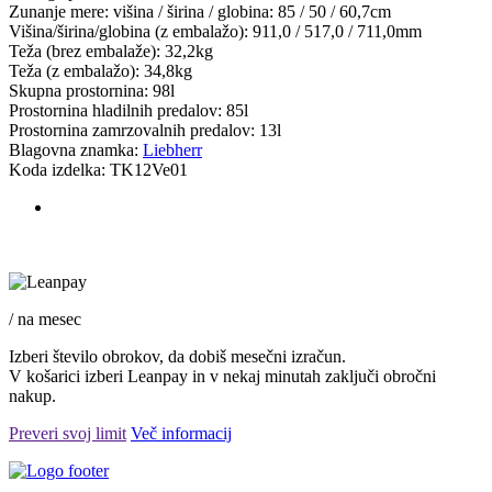
Zunanje mere: višina / širina / globina: 85 / 50 / 60,7cm
Višina/širina/globina (z embalažo): 911,0 / 517,0 / 711,0mm
Teža (brez embalaže): 32,2kg
Teža (z embalažo): 34,8kg
Skupna prostornina: 98l
Prostornina hladilnih predalov: 85l
Prostornina zamrzovalnih predalov: 13l
Blagovna znamka:
Liebherr
Koda izdelka:
TK12Ve01
/ na mesec
Izberi število obrokov, da dobiš mesečni izračun.
V košarici izberi Leanpay in v nekaj minutah zaključi obročni
nakup.
Preveri svoj limit
Več informacij