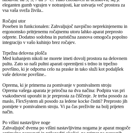
eleganten gumb vgrajen v notranjosti, kar ustvarja več prostora za
vsa vaša sveža živila..
Ročajni utor
Poseben in funkcionalen: Zahvaljujoč navpično neprekinjenemu in
ergonomsko pritrjenemu ročajnemu utoru lahko aparat preprosto
odprete. Dodatno sodobna in puristična zasnova omogoča popolno
integracijo v vašo kuhinjo brez ročajev.
Trpežna delovna plošča
Med kuhanjem nikoli ne morete imeti dovolj prostora na delovnem
pultu. Zato so naši pultni aparati opremljeni s trdno in trpežno
površino, ki je odporna celo na praske in tako služi kot podaljšek
vaše delovne površine..
Oprema, ki je primerna za pomivanje v pomivalnem stroju
Oprema vašega aparata je priročna na dva načina: Podpira vas pri
vsakodnevni uporabi in je preprosta za čiščenje. Je treba posodo za
maslo, FlexSystem ali posodo za ledene kocke čistiti? Preprosto jih
pomijete v pomivalnem stroju. Vi pa čas preživite na bolj prijeten
način.
Po višini nastavljive noge
Zahvaljujoč dvema po višini nastavljivima nogama je aparat mogoče