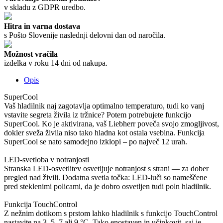
v skladu z GDPR uredbo.
Hitra in varna dostava
s Pošto Slovenije naslednji delovni dan od naročila.
Možnost vračila
izdelka v roku 14 dni od nakupa.
Opis
SuperCool
Vaš hladilnik naj zagotavlja optimalno temperaturo, tudi ko vanj
vstavite segreta živila iz tržnice? Potem potrebujete funkcijo
SuperCool. Ko je aktivirana, vaš Liebherr poveča svojo zmogljivost,
dokler sveža živila niso tako hladna kot ostala vsebina. Funkcija
SuperCool se nato samodejno izklopi – po največ 12 urah.
LED-svetloba v notranjosti
Stranska LED-osvetlitev osvetljuje notranjost s strani — za dober
pregled nad živili. Dodatna svetla točka: LED-luči so nameščene
pred steklenimi policami, da je dobro osvetljen tudi poln hladilnik.
Funkcija TouchControl
Z nežnim dotikom s prstom lahko hladilnik s funkcijo TouchControl
nastavite na 3, 5, 7 ali 9 °C. Tako enostaven in učinkovit, saj je