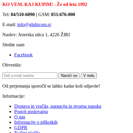
KO VEM, KAJ KUPIM! - Že od leta 1992
Tel:
04/510-6090 |
GSM:
051/476-000
E-mail:
info@gluhicom.si
Naslov: Jezerska ulica 1, 4226 ŽIRI
Sledite nam
Facebook
Obvestila:
Naroči se
V redu
Od prejemanja sporočil se lahko kadar koli odjavite!
Informacije:
Dostava in vračila, garancija in stvarna napaka
Pogoji poslovanja
O nas
Informacije o piškotkih
GDPR
Načini plačila