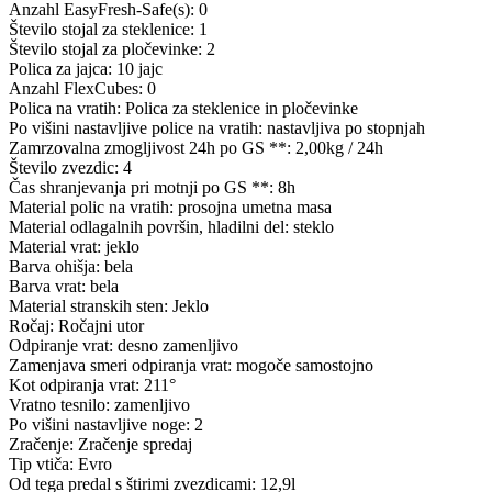
Anzahl EasyFresh-Safe(s): 0
Število stojal za steklenice: 1
Število stojal za pločevinke: 2
Polica za jajca: 10 jajc
Anzahl FlexCubes: 0
Polica na vratih: Polica za steklenice in pločevinke
Po višini nastavljive police na vratih: nastavljiva po stopnjah
Zamrzovalna zmogljivost 24h po GS **: 2,00kg / 24h
Število zvezdic: 4
Čas shranjevanja pri motnji po GS **: 8h
Material polic na vratih: prosojna umetna masa
Material odlagalnih površin, hladilni del: steklo
Material vrat: jeklo
Barva ohišja: bela
Barva vrat: bela
Material stranskih sten: Jeklo
Ročaj: Ročajni utor
Odpiranje vrat: desno zamenljivo
Zamenjava smeri odpiranja vrat: mogoče samostojno
Kot odpiranja vrat: 211°
Vratno tesnilo: zamenljivo
Po višini nastavljive noge: 2
Zračenje: Zračenje spredaj
Tip vtiča: Evro
Od tega predal s štirimi zvezdicami: 12,9l