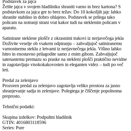
Podstavek za jajca
Želite jajca v svojem hladilniku shraniti varno in brez kartona? S
podstavkom za jajca gre to brez težav. Do 10 kokošjih jajc lahko
shranite stabilno in dobro ohlajeno. Podstavek se prilega tako
policam na notranji strani vrat kakor tudi na steklenim policam v
aparatu.
Satinirane steklene plošče z okrasnimi trakovi iz nerjavečega jekla
Doživite veselje ob vsakem odpiranju – zahvaljujoč satiniranemu
varnostnemu steklu z letvami iz nerjavnečega jekla. Višino lahko
hitro in enostavno prilagodite samo z enim gibom. Zahvaljujoč
satenastemu premazu so praske na stekleni plošči praktično nevidne
in zagotavljajo visokokakovosten in eleganten videz – tudi po več
leti.
Predal za zelenjavo
Prozoren predal za zelenjavo zagotavlja veliko prostora za jasno
shranjevanje sadja in zelenjave. Polegtega je čiščenje popolnoma
preprosto.
Tehnični podatki:
Skupina izdelkov: Podpultni hladilnik
GTIN: 4016803118596
Series: Pure