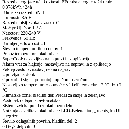
Razred energijske učinkovitosti: EPoraba energije v 24 urah:
0,378kWh / 24h
Klimatski razred: SN-T
hrupnosti: 37dB
Razred emisij zvoka v zraku: C
Moč priključka: 1,2 A
Napetost: 220-240 V
Frekvenca: 50 Hz
Krmiljenje: low cost UI
Število temperaturnih predelov: 1
Prikaz temperature: hladilni del
SuperCool: nastavljivo na napravi in z aplikacijo
Alarm vrat za hlajenje: nastavljivo na napravi in z aplikacijo
Zaklep zaslona: nastavljivo na napravi
Upravljanje: dotik
Opozorilni signal pri motnji: optično in zvočno
Nastavljivo temperaturno območje v hladilnem delu: +3 °C do +9
°C
Klimatske cone; hladilni del: Predal za sadje in zelenjavo
Postopek odtajanja: avtomatsko
Sistem izvleka prdala v hladilnem delu: —
Notranja osvetlitev, hladilni del: LED-Beleuchtung, rechts, im UI
integriert
Število odlagalnih površin, hladilni del: 2
od tega deljivih: 0