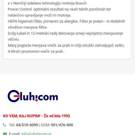
z v Nemčiji izdelano tehnologijo motorja Bosch
Power Control: optimalni rezultati na vseh talnih površinah ter
natančno upravljanje moči in motorja.
HEPA higienski filter, primeren za alergike. Filter je pralen - ni dodatnih
stroškov menjave filtra.
Dolg kabel in 12-metrski radij delovanja omeji neprijetno menjavanje
vtičnic.
Manj pogosta menjava vrečk za prah in nižji stroški zahvaljujoč veliki,
4-litrski prostornini vrečk za prah.
KO VEM, KAJ KUPIM! - Že od leta 1992
Tel:
04/510-6090 |
GSM:
051/476-000
E-mail:
info@gluhicom.si