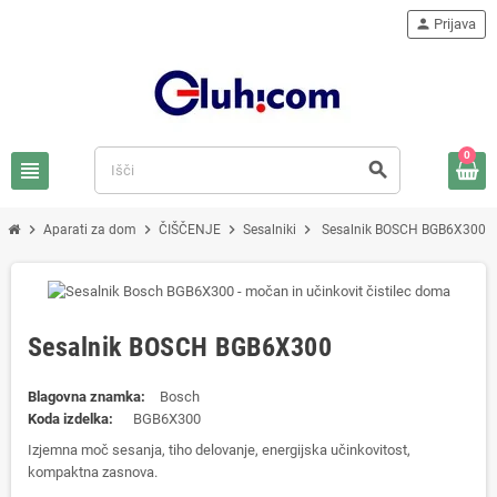
person
Prijava
0
view_headline
search
chevron_right
chevron_right
chevron_right
chevron_right
Aparati za dom
ČIŠČENJE
Sesalniki
Sesalnik BOSCH BGB6X300
Sesalnik BOSCH BGB6X300
Blagovna znamka:
Bosch
Koda izdelka:
BGB6X300
Izjemna moč sesanja, tiho delovanje, energijska učinkovitost,
kompaktna zasnova.