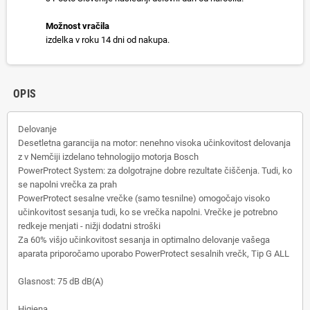
Možnost vračila
izdelka v roku 14 dni od nakupa.
OPIS
Delovanje
Desetletna garancija na motor: nenehno visoka učinkovitost delovanja
z v Nemčiji izdelano tehnologijo motorja Bosch
PowerProtect System: za dolgotrajne dobre rezultate čiščenja. Tudi, ko
se napolni vrečka za prah
PowerProtect sesalne vrečke (samo tesnilne) omogočajo visoko
učinkovitost sesanja tudi, ko se vrečka napolni. Vrečke je potrebno
redkeje menjati - nižji dodatni stroški
Za 60% višjo učinkovitost sesanja in optimalno delovanje vašega
aparata priporočamo uporabo PowerProtect sesalnih vrečk, Tip G ALL
Glasnost: 75 dB dB(A)
Higiena