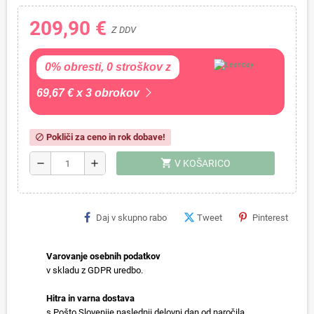
209,90 €
Z DDV
0% obresti, 0 stroškov z
69,67 € x 3 obrokov
Pokliči za ceno in rok dobave!
block
shopping_cart
remove
add
V KOŠARICO
Daj v skupno rabo
Tweet
Pinterest
Varovanje osebnih podatkov
v skladu z GDPR uredbo.
Hitra in varna dostava
s Pošto Slovenije naslednji delovni dan od naročila.