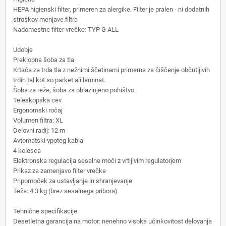
HEPA higienski filter, primeren za alergike. Filter je pralen - ni dodatnih
stroškov menjave filtra
Nadomestne filter vrečke: TYP G ALL
Udobje
Preklopna šoba za tla
Krtača za trda tla z nežnimi ščetinami primerna za čiščenje občutljivih
trdih tal kot so parket ali laminat.
Šoba za reže, šoba za oblazinjeno pohištvo
Teleskopska cev
Ergonomski ročaj
Volumen filtra: XL
Delovni radij: 12 m
Avtomatski vpoteg kabla
4 kolesca
Elektronska regulacija sesalne moči z vrtljivim regulatorjem
Prikaz za zamenjavo filter vrečke
Pripomoček za ustavljanje in shranjevanje
Teža: 4.3 kg (brez sesalnega pribora)
Tehnične specifikacije:
Desetletna garancija na motor: nenehno visoka učinkovitost delovanja